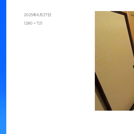
投
2025年6月27日
稿
フ
1280 × 721
日:
ル
サ
イ
ズ