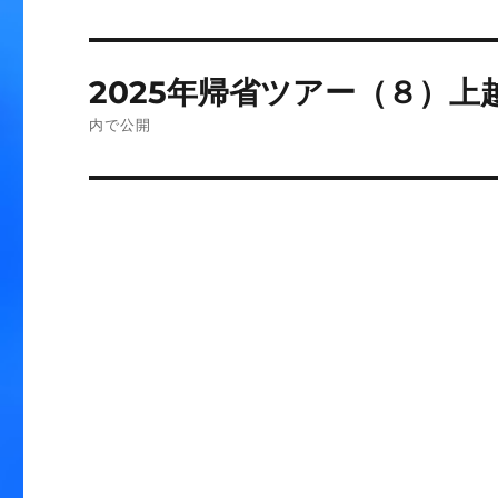
投
2025年帰省ツアー（８）上
稿
内で公開
ナ
ビ
ゲ
ー
シ
ョ
ン