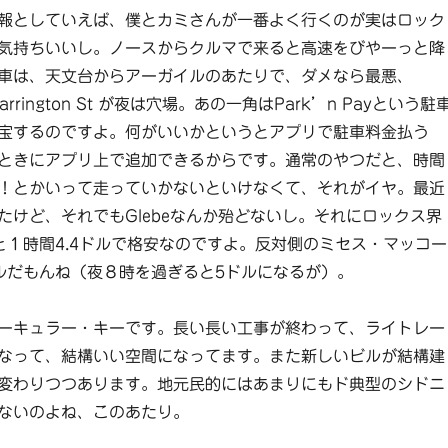
報としていえば、僕とカミさんが一番よく行くのが実はロック
気持ちいいし。ノースからクルマで来ると高速をびやーっと降
車は、天文台からアーガイルのあたりで、ダメなら最悪、
arrington St が夜は穴場。あの一角はPark’n Payという駐
宝するのですよ。何がいいかというとアプリで駐車料金払う
ときにアプリ上で追加できるからです。通常のやつだと、時間
！とかいって走っていかないといけなくて、それがイヤ。最近
たけど、それでもGlebeなんか殆どないし。それにロックス界
と１時間4.4ドルで格安なのですよ。反対側のミセス・マッコー
ルだもんね（夜８時を過ぎると5ドルになるが）。
ーキュラー・キーです。長い長い工事が終わって、ライトレー
なって、結構いい空間になってます。また新しいビルが結構建
変わりつつあります。地元民的にはあまりにもド典型のシドニ
ないのよね、このあたり。