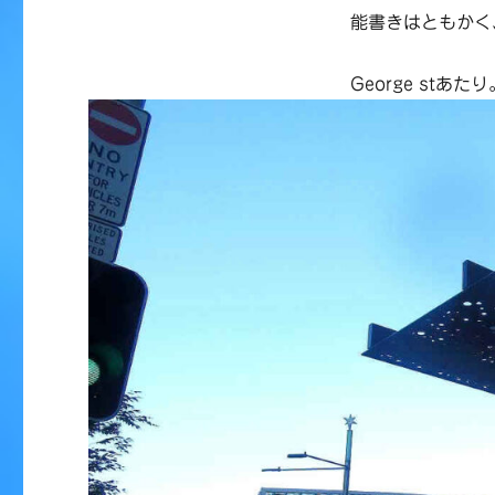
能書きはともかく
George st