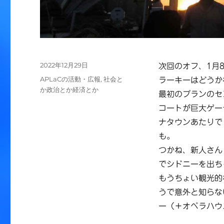
投
2022年12月29日
次回のオフ、1月
稿
カ
APLaCの活動・広報
,
社会と
ラーキーはどうか
日:
テ
か政治とか経済とか
最初のプランのセ
ゴ
コートが巨大ゲー
リ
ー
ナタウンあたりで
も。
つかね、新人さん
でシドニーを出ち
もうちょい観光的
うで意外と知らな
ー（＋オペラハウ