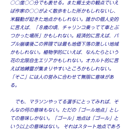
○○度○○分でも表せる。また郷土史の観点でいえ
ば作家の○○がよく散歩をした所かもしれないし、
米騒動が起きた地点かもしれない。誰かの個人史的
に言えば、「８歳の頃、チャリンコ乗ってて車とぶ
つかった場所」かもしれない。経済的に言えば、バ
ブル崩壊後この界隈では最も地価下落の激しい地域
かもしれない。植物学的にいえば、なんたらという
花の北限自生エリアかもしれない。オカルト的に言
えば地縛霊が集まりやすいところかもしれない。
「そこ」には人の営みに合わせて無限に意味があ
る。
でも、マラソンやってる選手にとってみれば、そ
んなの何の意味もない。ただの「ゴール地点」とし
ての意味しかない。「ゴール」地点は「ゴール」と
いう以上の意味はない。 それはスタート地点であろ