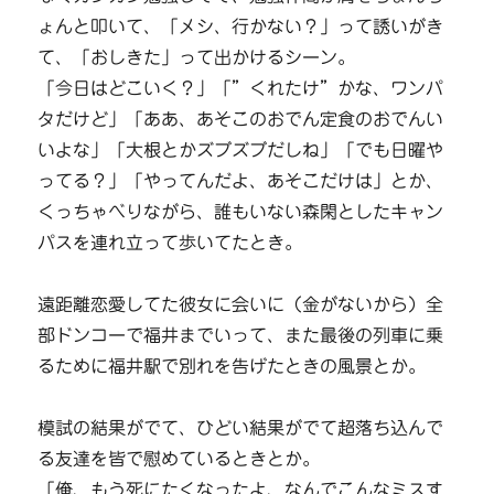
ょんと叩いて、「メシ、行かない？」って誘いがき
て、「おしきた」って出かけるシーン。
「今日はどこいく？」「”くれたけ”かな、ワンパ
タだけど」「ああ、あそこのおでん定食のおでんい
いよな」「大根とかズブズブだしね」「でも日曜や
ってる？」「やってんだよ、あそこだけは」とか、
くっちゃべりながら、誰もいない森閑としたキャン
パスを連れ立って歩いてたとき。
遠距離恋愛してた彼女に会いに（金がないから）全
部ドンコーで福井までいって、また最後の列車に乗
るために福井駅で別れを告げたときの風景とか。
模試の結果がでて、ひどい結果がでて超落ち込んで
る友達を皆で慰めているときとか。
「俺、もう死にたくなったよ、なんでこんなミスす