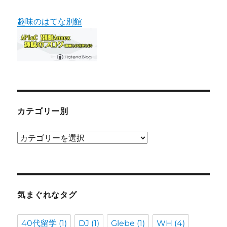
趣味のはてな別館
カテゴリー別
カ
テ
ゴ
リ
ー
気まぐれなタグ
別
40代留学
(1)
DJ
(1)
Glebe
(1)
WH
(4)