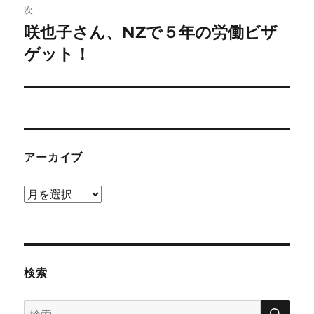
ビ
稿:
次
咲也子さん、NZで５年の労働ビザ
ゲ
次
の
ゲット！
ー
投
シ
稿:
ョ
ン
アーカイブ
ア
ー
カ
イ
ブ
検索
検
検