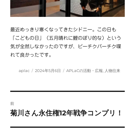
最近めっきり寒くなってきたシドニー。この日も
「こどもの日」（五月晴れに鯉のぼり的な）という
気が全然しなかったのですが、ピーチクパーチク喋
れて良かったです。
投
投
カ
aplac
2024年5月6日
APLaCの活動・広報
,
人物往来
稿
稿
テ
者
日:
ゴ
リ
ー
投
前
稿
菊川さん永住権12年戦争コンプリ！
前
の
ナ
投