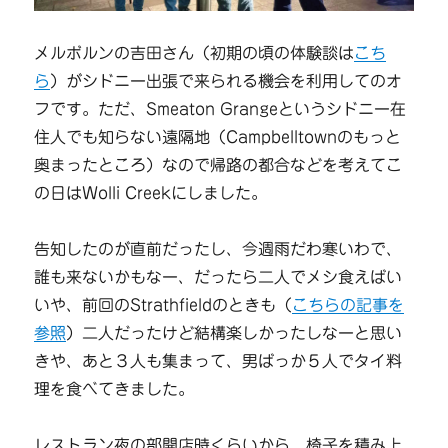
メルボルンの吉田さん（初期の頃の体験談は
こち
ら
）がシドニー出張で来られる機会を利用してのオ
フです。ただ、Smeaton Grangeというシドニー在
住人でも知らない遠隔地（Campbelltownのもっと
奥まったところ）なので帰路の都合などを考えてこ
の日はWolli Creekにしました。
告知したのが直前だったし、今週雨だわ寒いわで、
誰も来ないかもなー、だったら二人でメシ食えばい
いや、前回のStrathfieldのときも（
こちらの記事を
参照
）二人だったけど結構楽しかったしなーと思い
きや、あと３人も集まって、男ばっか５人でタイ料
理を食べてきました。
レストラン夜の部開店時くらいから、椅子を積み上