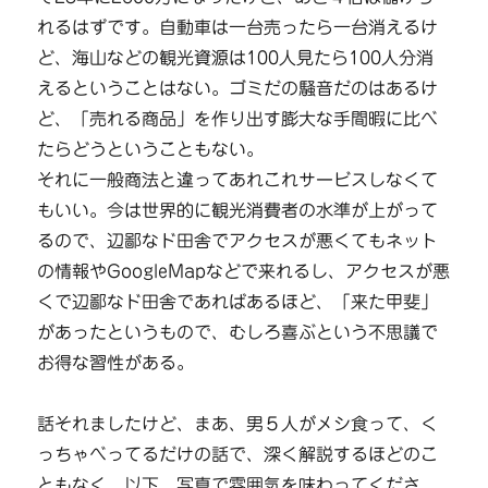
れるはずです。自動車は一台売ったら一台消えるけ
ど、海山などの観光資源は100人見たら100人分消
えるということはない。ゴミだの騒音だのはあるけ
ど、「売れる商品」を作り出す膨大な手間暇に比べ
たらどうということもない。
それに一般商法と違ってあれこれサービスしなくて
もいい。今は世界的に観光消費者の水準が上がって
るので、辺鄙なド田舎でアクセスが悪くてもネット
の情報やGoogleMapなどで来れるし、アクセスが悪
くで辺鄙なド田舎であればあるほど、「来た甲斐」
があったというもので、むしろ喜ぶという不思議で
お得な習性がある。
話それましたけど、まあ、男５人がメシ食って、く
っちゃべってるだけの話で、深く解説するほどのこ
ともなく、以下、写真で雰囲気を味わってくださ