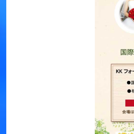
茶
会
の
お
知
ら
せ
に