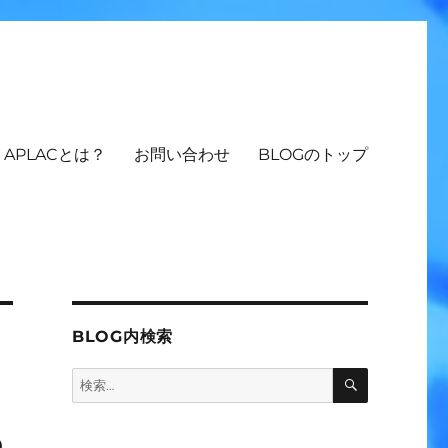
APLACとは？
お問い合わせ
BLOGのトップ
BLOG内検索
検
検
索
索:
ら