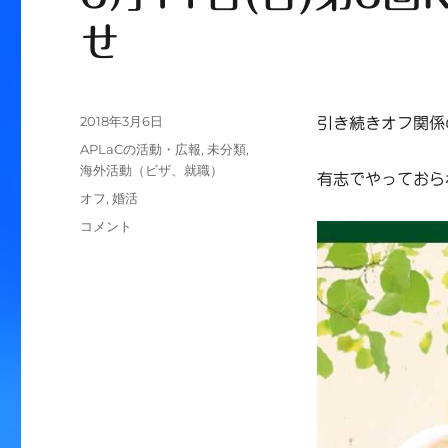
せ
投
2018年3月6日
引き続きオフ関係
稿
カ
APLaCの活動・広報
,
未分類
,
日:
テ
海外活動（ビザ、就職）
有志でやっておら
ゴ
タ
オフ
,
婚活
リ
グ
3
コメント
ー
月
11
日
(日)
第
3
回
KK
Forum
お