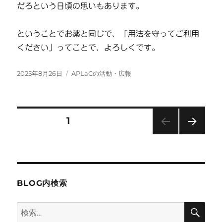
だろという日頃の思いもあります。
ということでお薬と同じで、「用法を守ってご利用
ください」ってことで、よろしくです。
投
カ
2025年8月26日
APLaCの活動・広報
稿
テ
日:
ゴ
リ
ー
投
固定ページ
1
次の
稿
ペー
ジ
の
BLOG内検索
ペ
検
検
ー
索