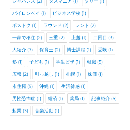
ジャパレス
(2)
タスマニア
(1)
タリー
(1)
バイロンベイ
(1)
ビジネス学校
(1)
ポスドク
(1)
ラウンド
(2)
レント
(2)
一家で移住
(2)
三重
(2)
上越
(1)
二回目
(3)
人紹介
(7)
保育士
(2)
博士課程
(1)
受験
(1)
塾
(1)
子ども
(1)
学生ビザ
(1)
就職
(5)
広報
(2)
引っ越し
(1)
札幌
(1)
株価
(1)
永住権
(5)
沖縄
(1)
生活雑感
(1)
男性恐怖症
(1)
経済
(1)
薬局
(1)
記事紹介
(5)
起業
(3)
音楽活動
(1)