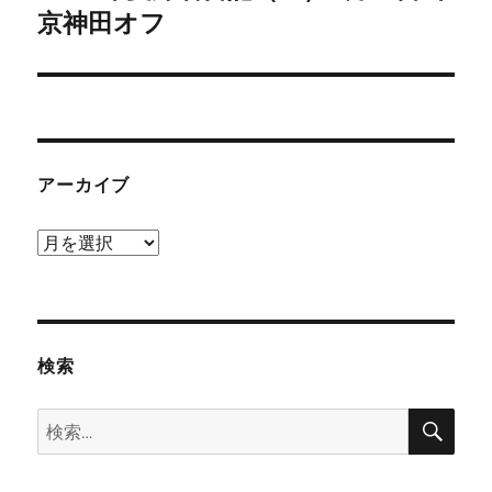
の
京神田オフ
シ
投
稿:
ョ
ン
アーカイブ
ア
ー
カ
イ
ブ
検索
検
検
索
索: