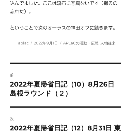
込んでました。ここは流石に写真ないです（撮るの
忘れた）。
ということで次のオーラスの神田オフに続きます。
投
投
カ
aplac
2022年9月1日
APLaCの活動・広報
,
人物往来
稿
稿
テ
者
日:
ゴ
リ
ー
投
前
稿
2022年夏帰省日記（10）8月26日
前
の
島根ラウンド（２）
ナ
投
ビ
稿:
ゲ
次
2022年夏帰省日記（12）8月31日 東
次
ー