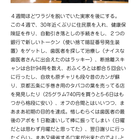
４週間ほどワラジを脱いでいた実家を後にする。
この４週で、30年近くぶりに住民票を入れ、健康保
険証を作り、自動引き落としの手続きをし、２つの
銀行で新しいトークン（使い捨て暗証番号発生装
置）をゲットし、歯医者を探して治療し（ナイスな
歯医者さんに出会えたのはラッキー）、断捨離スキ
ャンは合計94冊を数え、おふくろとは都合５回会い
に行ったし、自炊も原チャリも段々昔のカンが蘇
り、京都五条に手巻き用のタバコの葉を売ってる店
を発見したり（25グラム740円を買うと5-6日はも
つから格段に安い）、オフの合間とはいいつつ、ま
あまあ初期の目的を達成。惜しむらくは歯医者の最
後のアポを１日勘違いして棒に振ってしまい（日曜
だとは思わず月曜だと思ってた）、翌日謝りに行っ
たくらい。まあ又帰省する口実が出来たのでよしと