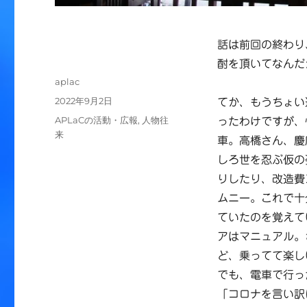
話は前回の終わり
酎を頂いてなんだ
投
aplac
稿
投
2022年9月2日
てか、もうちょい
者
稿
カ
APLaCの活動・広報
,
人物往
ったわけですが、
日:
テ
来
車。高橋さん、慶
ゴ
しろ世を忍ぶ仮の
リ
ー
りしたり、改造費
ムニー。これで十
ていたのを覚えて
アはマニュアル。
ど、乗ってて楽し
でも、電車で行っ
「コロナを言い訳