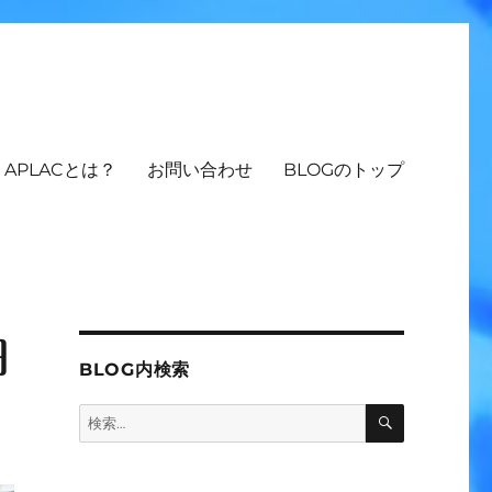
APLACとは？
お問い合わせ
BLOGのトップ
田
BLOG内検索
検
検
索
索: