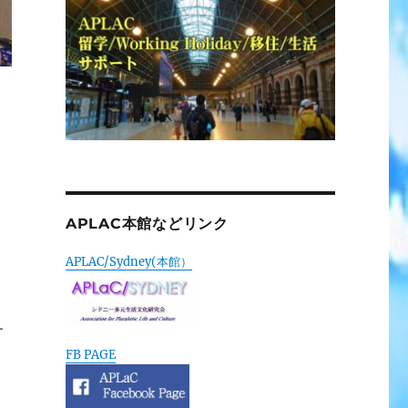
APLAC本館などリンク
APLAC/Sydney(本館）
丁
FB PAGE