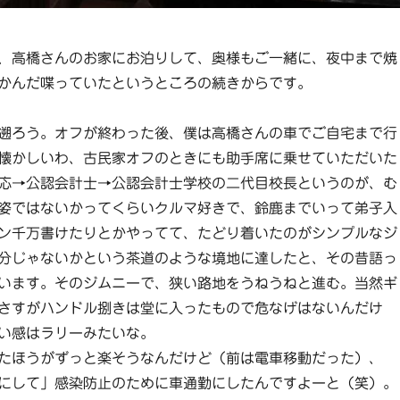
、高橋さんのお家にお泊りして、奥様もご一緒に、夜中まで焼
かんだ喋っていたというところの続きからです。
遡ろう。オフが終わった後、僕は高橋さんの車でご自宅まで行
懐かしいわ、古民家オフのときにも助手席に乗せていただいた
応→公認会計士→公認会計士学校の二代目校長というのが、む
姿ではないかってくらいクルマ好きで、鈴鹿までいって弟子入
ン千万書けたりとかやってて、たどり着いたのがシンプルなジ
分じゃないかという茶道のような境地に達したと、その昔語っ
います。そのジムニーで、狭い路地をうねうねと進む。当然ギ
さすがハンドル捌きは堂に入ったもので危なげはないんだけ
い感はラリーみたいな。
たほうがずっと楽そうなんだけど（前は電車移動だった）、
にして」感染防止のために車通勤にしたんですよーと（笑）。