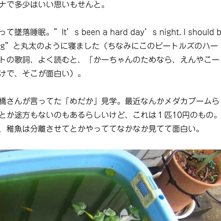
ナで多少はいい思いもせんと。
睡眠。”It’s been a hard day’s night. I should b
ike a log”と丸太のように寝ました（ちなみにこのビートルズのハー
トの歌詞、よく読むと、「かーちゃんのためなら、えんやこー
けで、そこが面白い）。
橋さんが言ってた「めだか」見学。最近なんかメダカブームら
とか途方もないのもあるらしいけど、これは１匹10円のもの
、稚魚は分離させてとかやっててなかなか見てて面白い。