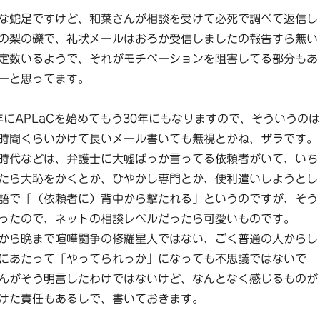
な蛇足ですけど、和葉さんが相談を受けて必死で調べて返信し
の梨の礫で、礼状メールはおろか受信しましたの報告すら無い
定数いるようで、それがモチベーションを阻害してる部分もあ
ーと思ってます。
年にAPLaCを始めてもう30年にもなりますので、そういうのは
時間くらいかけて長いメール書いても無視とかね、ザラです。
時代などは、弁護士に大嘘ばっか言ってる依頼者がいて、いち
たら大恥をかくとか、ひやかし専門とか、便利遣いしようとし
語で「（依頼者に）背中から撃たれる」というのですが、そう
ったので、ネットの相談レベルだったら可愛いものです。
から晩まで喧嘩闘争の修羅星人ではない、ごく普通の人からし
にあたって「やってられっか」になっても不思議ではないで
んがそう明言したわけではないけど、なんとなく感じるものが
けた責任もあるしで、書いておきます。