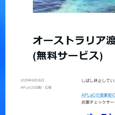
投
2025年8月26日
しばし休止してい
稿
カ
APLaCの活動・広報
日:
テ
APLaCの渡豪前
ゴ
お薬チェックサー
リ
ー