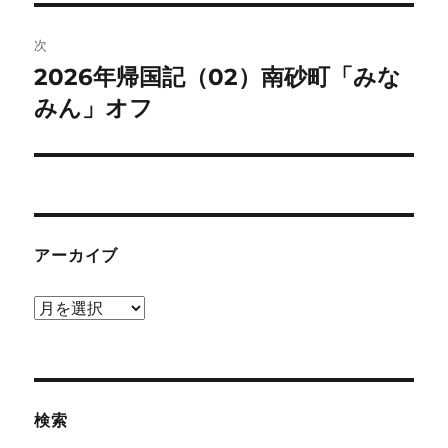
投
ビ
稿:
次
2026年帰国記（02）南砂町「みな
ゲ
次
の
みん」オフ
ー
投
シ
稿:
ョ
ン
アーカイブ
ア
ー
カ
イ
ブ
検索