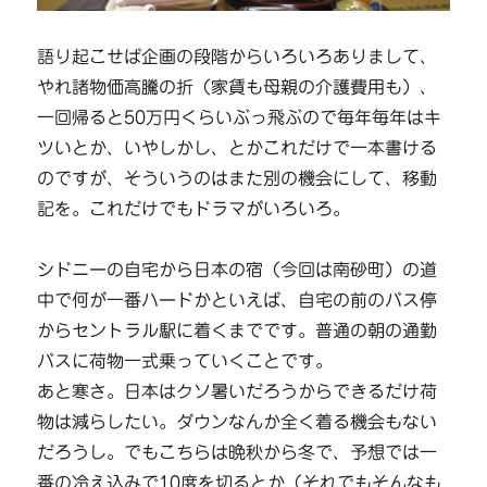
語り起こせば企画の段階からいろいろありまして、
やれ諸物価高騰の折（家賃も母親の介護費用も）、
一回帰ると50万円くらいぶっ飛ぶので毎年毎年はキ
ツいとか、いやしかし、とかこれだけで一本書ける
のですが、そういうのはまた別の機会にして、移動
記を。これだけでもドラマがいろいろ。
シドニーの自宅から日本の宿（今回は南砂町）の道
中で何が一番ハードかといえば、自宅の前のバス停
からセントラル駅に着くまでです。普通の朝の通勤
バスに荷物一式乗っていくことです。
あと寒さ。日本はクソ暑いだろうからできるだけ荷
物は減らしたい。ダウンなんか全く着る機会もない
だろうし。でもこちらは晩秋から冬で、予想では一
番の冷え込みで10度を切るとか（それでもそんなも