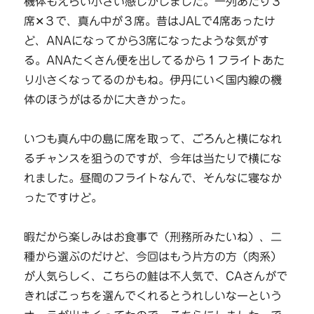
機体もえらい小さい感じがしました。一列あたり３
席✕３で、真ん中が３席。昔はJALで4席あったけ
ど、ANAになってから3席になったような気がす
る。ANAたくさん便を出してるから１フライトあた
り小さくなってるのかもね。伊丹にいく国内線の機
体のほうがはるかに大きかった。
いつも真ん中の島に席を取って、ごろんと横になれ
るチャンスを狙うのですが、今年は当たりで横にな
れました。昼間のフライトなんで、そんなに寝なか
ったですけど。
暇だから楽しみはお食事で（刑務所みたいね）、二
種から選ぶのだけど、今回はもう片方の方（肉系）
が人気らしく、こちらの鮭は不人気で、CAさんがで
きればこっちを選んでくれるとうれしいなーという