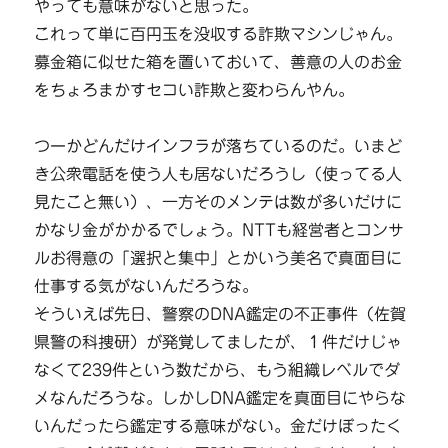
やっても意味がないと思った。
これって単に百円玉を没収する詐欺マシンじゃん。
募金箱に似せた箱を置いておいて、善意の人のお金
をちょろまかすセコい詐欺と変わらんやん。
つーかどんだけインフラが落ちているのだ。いまど
き公衆電話を使う人も居ないだろうし（使ってる人
見たこと無い）、一方そのメンテは数が多いだけに
かなり金がかかるでしょう。NTTも経営者とコンサ
ルお得意の「選択と集中」とかいう美名で真面目に
仕事する気がないんだろうな。
そういえば先日、警察のDNA鑑定の不正事件（佐賀
県警の科捜研）が発覚してましたが、１件だけじゃ
なくて239件という数だから、もう組織レベルでダ
メなんだろうな。しかしDNA鑑定を真面目にやらな
いんだったら鑑定する意味がない。金だけぼったく