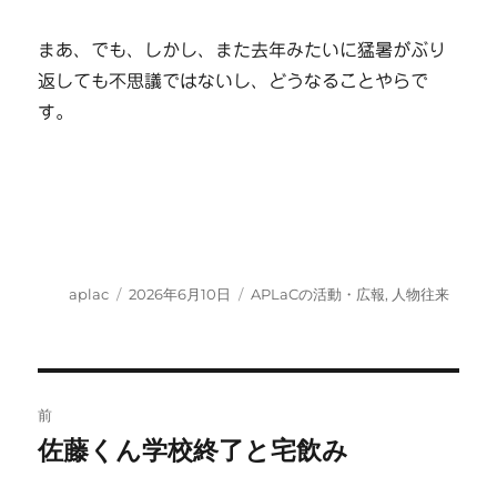
まあ、でも、しかし、また去年みたいに猛暑がぶり
返しても不思議ではないし、どうなることやらで
す。
投
投
カ
aplac
2026年6月10日
APLaCの活動・広報
,
人物往来
稿
稿
テ
者
日:
ゴ
リ
ー
投
前
稿
佐藤くん学校終了と宅飲み
前
の
ナ