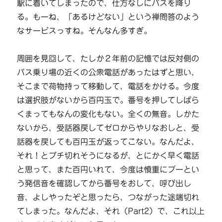
駅に着いてしまったので、仕方なしにバスを降り
る。もーね、「あるけどない」という禅問答のよう
なサービスっすね。そんなん多すぎ。
周囲を見回して、たしか２年前の記憶では反対側の
バス乗り場の近くの公衆電話があったはずと思い、
そこまで荷物持って移動して、電話をかける。今度
は選択肢がないから百円玉で。番号を押してしばら
くまってもなんの変化もない。全くの無音。しかた
ないから、受話器戻してゼロからやりなおしと、受
話器を戻しても百円玉が返ってこない。なんだよ、
それ！とブチ切れそうになるが、とにかく早く電話
と思って、また百円いれて、今度は慎重にプーとい
う発信音を確認してから番号をおして、呼び出し
音、よしやったぞと思ったら、つながった途端切れ
てしまった。なんだよ、それ（Part2）で、これ以上