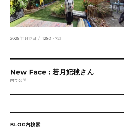
投
フ
2025年1月17日
1280 × 721
稿
ル
日:
サ
イ
ズ
投
New Face : 若月妃毬さん
稿
内で公開
ナ
ビ
ゲ
BLOG内検索
ー