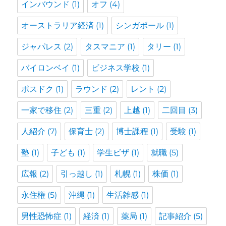
インバウンド
(1)
オフ
(4)
オーストラリア経済
(1)
シンガポール
(1)
ジャパレス
(2)
タスマニア
(1)
タリー
(1)
バイロンベイ
(1)
ビジネス学校
(1)
ポスドク
(1)
ラウンド
(2)
レント
(2)
一家で移住
(2)
三重
(2)
上越
(1)
二回目
(3)
人紹介
(7)
保育士
(2)
博士課程
(1)
受験
(1)
塾
(1)
子ども
(1)
学生ビザ
(1)
就職
(5)
広報
(2)
引っ越し
(1)
札幌
(1)
株価
(1)
永住権
(5)
沖縄
(1)
生活雑感
(1)
男性恐怖症
(1)
経済
(1)
薬局
(1)
記事紹介
(5)