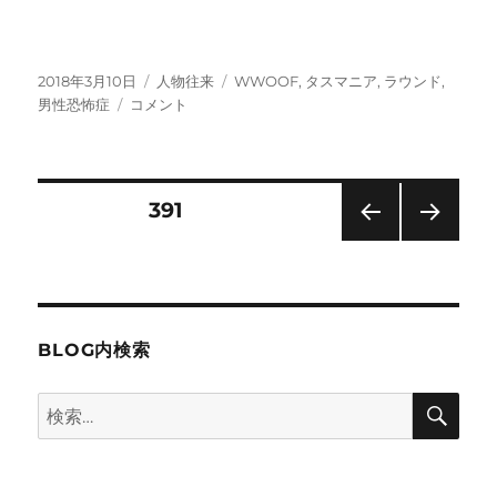
投
カ
タ
2018年3月10日
人物往来
WWOOF
,
タスマニア
,
ラウンド
,
稿
沙
テ
グ
男性恐怖症
コメント
日:
也
ゴ
子
リ
さ
ー
ん
投
固定ページ
391
の
ラ
前の
次の
稿
ウ
ペー
ペー
ン
ジ
ジ
の
ド
通
BLOG内検索
信
ペ
～
検
検
タ
ー
索
ス
索:
マ
ジ
ニ