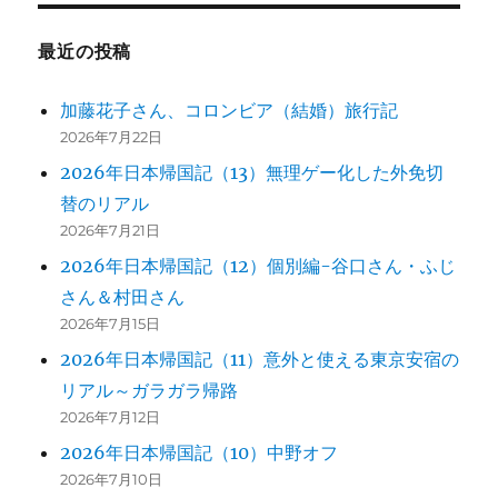
ア
で
送
思
最近の投稿
う
り
こ
加藤花子さん、コロンビア（結婚）旅行記
と
2026年7月22日
に
2026年日本帰国記（13）無理ゲー化した外免切
替のリアル
2026年7月21日
2026年日本帰国記（12）個別編-谷口さん・ふじ
さん＆村田さん
2026年7月15日
2026年日本帰国記（11）意外と使える東京安宿の
リアル～ガラガラ帰路
2026年7月12日
2026年日本帰国記（10）中野オフ
2026年7月10日