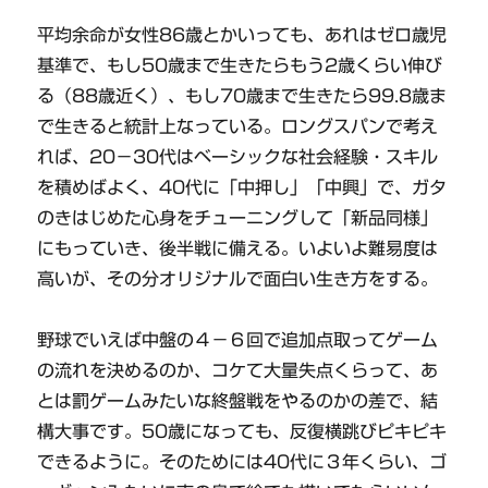
平均余命が女性86歳とかいっても、あれはゼロ歳児
基準で、もし50歳まで生きたらもう2歳くらい伸び
る（88歳近く）、もし70歳まで生きたら99.8歳ま
で生きると統計上なっている。ロングスパンで考え
れば、20－30代はベーシックな社会経験・スキル
を積めばよく、40代に「中押し」「中興」で、ガタ
のきはじめた心身をチューニングして「新品同様」
にもっていき、後半戦に備える。いよいよ難易度は
高いが、その分オリジナルで面白い生き方をする。
野球でいえば中盤の４－６回で追加点取ってゲーム
の流れを決めるのか、コケて大量失点くらって、あ
とは罰ゲームみたいな終盤戦をやるのかの差で、結
構大事です。50歳になっても、反復横跳びピキピキ
できるように。そのためには40代に３年くらい、ゴ