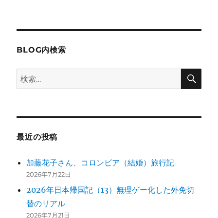
日:
ゴ
藤
リ
さ
ー
ん
１
年
BLOG内検索
間
の
検
検
留
索
索:
学
終
了！
～
脱
最近の投稿
衣
場
の
加藤花子さん、コロンビア（結婚）旅行記
コ
2026年7月22日
ー
2026年日本帰国記（13）無理ゲー化した外免切
ヒ
ー
替のリアル
牛
2026年7月21日