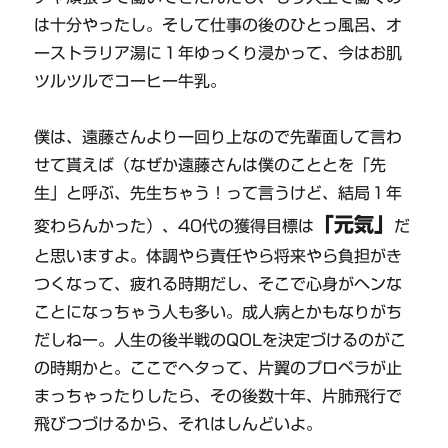
は十分やったし。そして仕事の後のひとっ風呂、オ
ーストラリア湯に１年ゆっくり浸かって、今はお肌
ツルツルでコーヒー牛乳。
僕は、遠藤さんより一回り上なので先輩面して言わ
せて貰えば（なぜか遠藤さんは僕のこととを「先
生」と呼ぶ、先生ちゃう！って言うけど、結局１年
「元気」
変わらんかった）、40代の獲得目標は
だ
と思いますよ。体調やら責任やら将来やら負担がき
つくなって、疲れる時期だし、そこで心身がヘンな
ことになっちゃう人も多い。成人病とかもなりがち
だしねー。人生の後半戦のQOLを決定づけるのがこ
の時期かと。ここでヘタって、片翼のプロペラが止
まっちゃったりしたら、その後数十年、片肺飛行で
飛びつづけるから、それはしんどいよ。