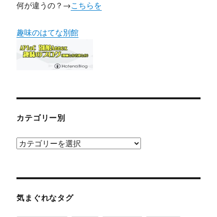
何が違うの？→
こちらを
趣味のはてな別館
カテゴリー別
カ
テ
ゴ
リ
ー
気まぐれなタグ
別