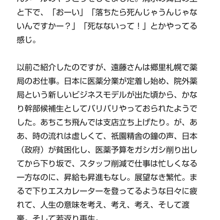
と下で、「おーい」「落ちたら死んじゃうんじゃな
いんですかー？」「死なないって！」とかやってる
感じ。
以前ご紹介したのですが、遠藤さんは郷里札幌で薬
局のお仕事。日本に医薬分業が定着し始め、院外薬
局という新しいビジネスモデルが出た頃から、かな
り幹部候補生としてバリバリやっておられたようで
した。あちこち飛んでは支店立ち上げたり。が、あ
あ、時の流れは虚しくて、祇園精舎の鐘の声、日本
（政府）が貧困化し、医薬予算をガシガシ削り出し
てから下り坂で、スタッフ削減で仕事は忙しくなる
一方なのに、昇給も昇進もなし。展望なき繁忙。ま
るで下りエスカレーターを登ってるような日々に疲
れて、人生の意味を考え、考え、考え、そして渡
豪。そして若返り再生。