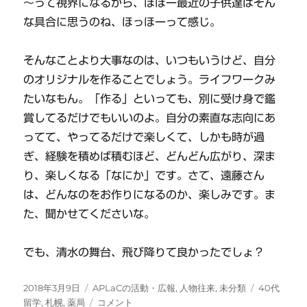
～って視界になるから、ほほー最近の子供達はそん
な具合に思うのね、ほっほーって感じ。
そんなことより大事なのは、いつもいうけど、自分
のオリジナルを作ることでしょう。ライフワークみ
たいなもん。「作る」といっても、別に受け身で鑑
賞してるだけでもいいのよ。自分の素直な志向にあ
ってて、やってるだけで楽しくて、しかも時が過
ぎ、経験を積めば積むほど、どんどん広がり、深ま
り、楽しくなる「なにか」です。さて、遠藤さん
は、どんなのをお作りになるのか、楽しみです。ま
た、聞かせてくださいな。
でも、清水の舞台、飛び降りて良かったでしょ？
投
カ
タ
2018年3月9日
APLaCの活動・広報
,
人物往来
,
未分類
40代
稿
テ
遠
グ
留学
,
札幌
,
薬局
コメント