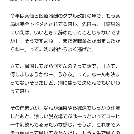
今年は薬価と医療報酬のダブル改訂の年で、もう薬
局は完全トドメさされてる感じ。先日も、「結果的
にいえば、いいときに辞めたってことじゃないです
か」「そうですよねー、まだ退職金とか出ましたか
らねー」って。沈む船からよく逃げた。
さて、帰国してから何すんの？って話で、「さて、
何しましょうかねー、うふふ」って。なーんも決ま
ってないそうだけど、別に焦って決めんでもいいわ
って感じ。
その佇まいが、なんか温泉やら銭湯でしっかり汗流
したあと、涼しい脱衣場でぷはーっといってコーヒ
ー牛乳飲んでるみたいな感じ。そうよ、これまでメ
チャ頑張って働いてきたんだし、もう人生で働くの