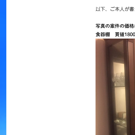
報：
帰
以下、ご本人が書
国
セ
写真の案件の価格
ー
ル
食器棚 買値180
の
お
知
ら
せ
で
す
（Artarmon）
に