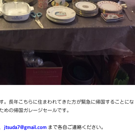
す。長年こちらに住まわれてきた方が緊急に帰国することにな
ための帰国ガレージセールです。
、
jtsuda7@gmail.com
まで各自ご連絡ください。