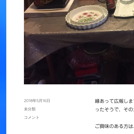
投
2018年5月16日
縁あって広報しま
稿
カ
未分類
ったそうで、その
日:
テ
代
コメント
ゴ
理
ご興味のある方は
リ
広
ー