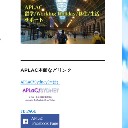
か
APLAC本館などリンク
APLAC/Sydney(本館）
FB PAGE