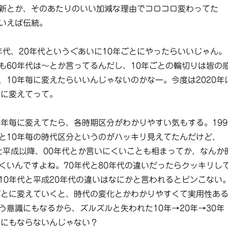
新とか、そのあたりのいい加減な理由でコロコロ変わってた
いえば伝統。
0年代、20年代というぐあいに10年ごとにやったらいいじゃん。
も60年代は～とか言ってるんだし、10年ごとの輪切りは皆の
、10年毎に変えたらいいんじゃないのかなー。今度は2020年
年に変えてって。
0年毎に変えてたら、各時期区分がわかりやすい気もする。199
と10年毎の時代区分というのがハッキリ見えてたんだけど、
また平成以降、00年代とか言いにくいことも相まってか、なんか
くいんですよね。70年代と80年代の違いだったらクッキリし
10年代と平成20年代の違いはなにかと言われるとピンこない
ごとに変えていくと、時代の変化とかわかりやすくて実用性あ
う意識にもなるから、ズルズルと失われた10年→20年→30年
話にもならないんじゃない？