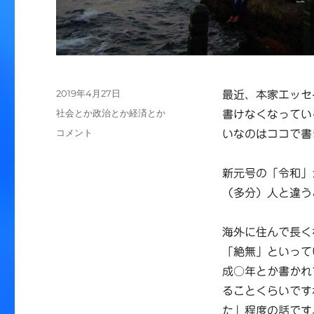
投
2019年4月27日
最近、本家エッセ
稿
カ
社会とか政治とか経済とか
書けなくなってい
日:
テ
元
コメント
いなのはココで書
ゴ
号
リ
閑
ー
新元号の「令和」
話
に
（多分）人と違う
海外に住んで長く
「絶無」といって
成○年とか書かれ
ることくらいです
た」程度の話です