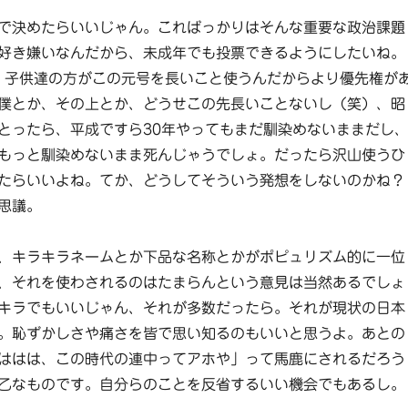
で決めたらいいじゃん。こればっかりはそんな重要な政治課題
好き嫌いなんだから、未成年でも投票できるようにしたいね。
、子供達の方がこの元号を長いこと使うんだからより優先権が
僕とか、その上とか、どうせこの先長いことないし（笑）、昭
とったら、平成ですら30年やってもまだ馴染めないままだし
もっと馴染めないまま死んじゃうでしょ。だったら沢山使うひ
たらいいよね。てか、どうしてそういう発想をしないのかね？
思議。
、キラキラネームとか下品な名称とかがポピュリズム的に一位
、それを使わされるのはたまらんという意見は当然あるでしょ
キラでもいいじゃん、それが多数だったら。それが現状の日本
。恥ずかしさや痛さを皆で思い知るのもいいと思うよ。あとの
ははは、この時代の連中ってアホや」って馬鹿にされるだろう
乙なものです。自分らのことを反省するいい機会でもあるし。