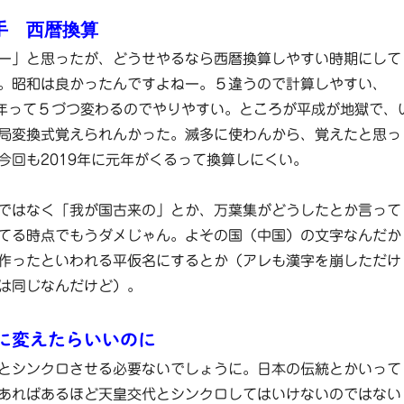
手 西暦換算
ー」と思ったが、どうせやるなら西暦換算しやすい時期にして
。昭和は良かったんですよねー。５違うので計算しやすい、
45年って５づつ変わるのでやりやすい。ところが平成が地獄で、
局変換式覚えられんかった。滅多に使わんから、覚えたと思っ
今回も2019年に元年がくるって換算しにくい。
ではなく「我が国古来の」とか、万葉集がどうしたとか言って
てる時点でもうダメじゃん。よその国（中国）の文字なんだか
作ったといわれる平仮名にするとか（アレも漢字を崩しただけ
は同じなんだけど）。
毎に変えたらいいのに
とシンクロさせる必要ないでしょうに。日本の伝統とかいって
あればあるほど天皇交代とシンクロしてはいけないのではない