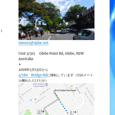
い
tamura@aplac.net
Unit 3/315 Glebe Point Rd, Glebe, NSW
Australia
↓
2018年5月13日から
4/180 Bridge Rd
に移転しています（550メート
ル離れただけだが）