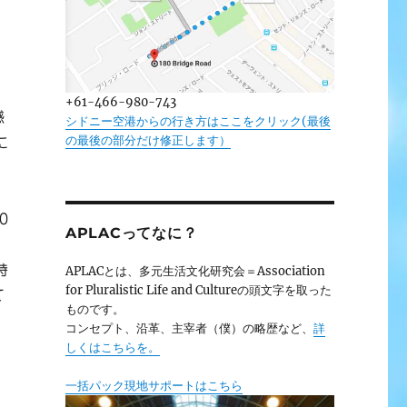
+61-466-980-743
感
シドニー空港からの行き方はここをクリック(最後
の最後の部分だけ修正します）
に
0
APLACってなに？
時
APLACとは、多元生活文化研究会＝Association
for Pluralistic Life and Cultureの頭文字を取った
て
ものです。
。
コンセプト、沿革、主宰者（僕）の略歴など、
詳
る
しくはこちらを。
一括パック現地サポートはこちら