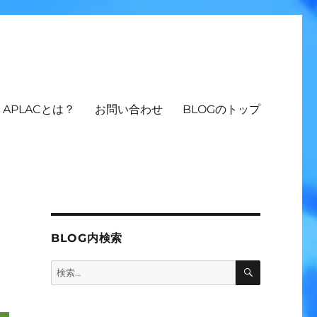
APLACとは？
お問い合わせ
BLOGのトップ
一
BLOG内検索
検
検
索
索: