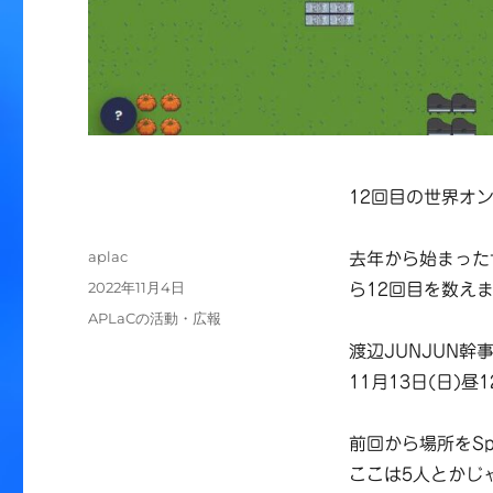
12回目の世界オ
投
aplac
去年から始まった
稿
投
2022年11月4日
ら12回目を数え
者
稿
カ
APLaCの活動・広報
日:
テ
渡辺JUNJUN
ゴ
11月13日(日)
リ
ー
前回から場所をSpa
ここは5人とかじ