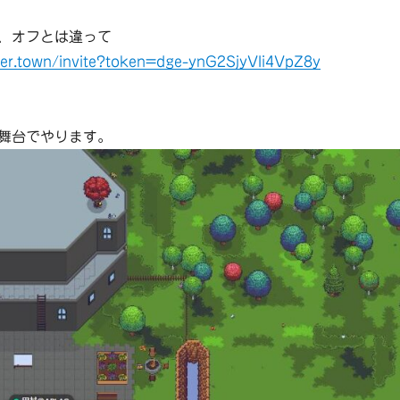
、オフとは違って
her.town/invite?token=dge-ynG2SjyVIi4VpZ8y
舞台でやります。