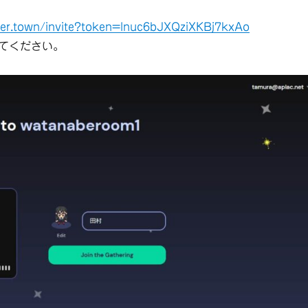
her.town/invite?token=lnuc6bJXQziXKBj7kxAo
てください。