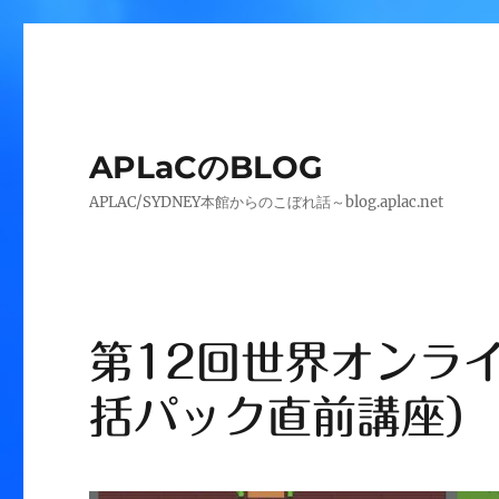
APLaCのBLOG
APLAC/SYDNEY本館からのこぼれ話～blog.aplac.net
第12回世界オンラ
括パック直前講座）