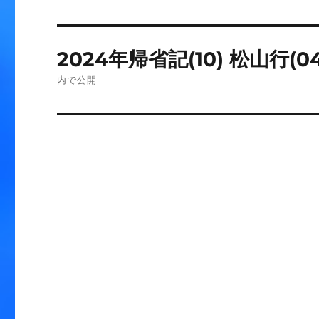
投
2024年帰省記(10) 松山行
稿
内で公開
ナ
ビ
ゲ
ー
シ
ョ
ン