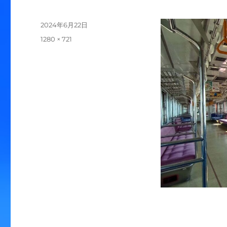
投
2024年6月22日
稿
フ
1280 × 721
日:
ル
サ
イ
ズ