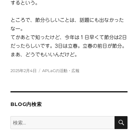
するという。
ところで、節分らしいことは、話題にも出なかった
なー。
てかあとで知ったけど、今年は１日早くて節分は2日
だったらしいです。3日は立春。立春の前日が節分。
まあ、どうでもいいんだけど。
投
カ
2025年2月4日
APLaCの活動・広報
稿
テ
日:
ゴ
リ
ー
BLOG内検索
検
検
索
索: