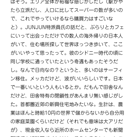
はそう。エリア全体が裕福な感じがしたし（駅がや
たら立派だし、人口に比してスーパーの数が多いの
で、これでやっていけるなら購買力はすごいな
と）。JUNJUN特派員氏の話だと、ぶらりとカフェ
にいって出会っただけでの数人の海外帰りの日本人
がいて、住む場所探して世界ほっつき歩いて、ここ
がいいやって思ったって。彼のシドニー時代の頃に
同じ学校に通っていたという奇遇もあったそうだ
し。なんで日向なの？というと、多いのはサーフィ
ン移住。メッカだけど、波がいいらしいです。日本
で一番いいという人もいるとか。だもんで田舎なん
だけど、田舎特有の閉鎖性があんまり無い感じがし
た。首都圏近郊の新興住宅地みたいな。生計は、農
業はほんと時給10円の世界で儲からないから自分用
の家庭菜園くらいだけど（それでも意味は大アリだ
が）、現金収入なら近所のホームセンターでも新聞