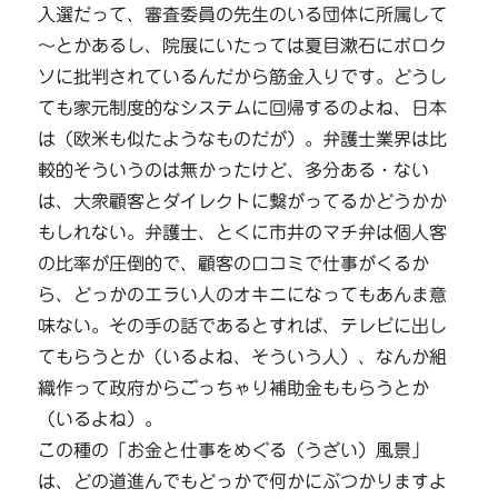
入選だって、審査委員の先生のいる団体に所属して
～とかあるし、院展にいたっては夏目漱石にボロク
ソに批判されているんだから筋金入りです。どうし
ても家元制度的なシステムに回帰するのよね、日本
は（欧米も似たようなものだが）。弁護士業界は比
較的そういうのは無かったけど、多分ある・ない
は、大衆顧客とダイレクトに繋がってるかどうかか
もしれない。弁護士、とくに市井のマチ弁は個人客
の比率が圧倒的で、顧客の口コミで仕事がくるか
ら、どっかのエラい人のオキニになってもあんま意
味ない。その手の話であるとすれば、テレビに出し
てもらうとか（いるよね、そういう人）、なんか組
織作って政府からごっちゃり補助金ももらうとか
（いるよね）。
この種の「お金と仕事をめぐる（うざい）風景」
は、どの道進んでもどっかで何かにぶつかりますよ