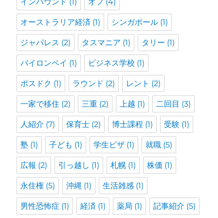
インバウンド
(1)
オフ
(4)
オーストラリア経済
(1)
シンガポール
(1)
ジャパレス
(2)
タスマニア
(1)
タリー
(1)
バイロンベイ
(1)
ビジネス学校
(1)
ポスドク
(1)
ラウンド
(2)
レント
(2)
一家で移住
(2)
三重
(2)
上越
(1)
二回目
(3)
人紹介
(7)
保育士
(2)
博士課程
(1)
受験
(1)
塾
(1)
子ども
(1)
学生ビザ
(1)
就職
(5)
広報
(2)
引っ越し
(1)
札幌
(1)
株価
(1)
永住権
(5)
沖縄
(1)
生活雑感
(1)
男性恐怖症
(1)
経済
(1)
薬局
(1)
記事紹介
(5)