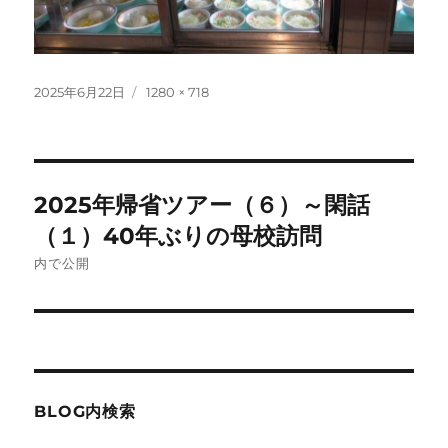
投
フ
2025年6月22日
1280 × 718
稿
ル
日:
サ
イ
ズ
投
2025年帰省ツアー（６）～閑話
稿
（１）40年ぶりの母校訪問
ナ
内で公開
ビ
ゲ
ー
BLOG内検索
シ