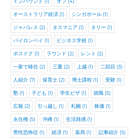
インバウンド
(1)
オフ
(4)
オーストラリア経済
(1)
シンガポール
(1)
ジャパレス
(2)
タスマニア
(1)
タリー
(1)
バイロンベイ
(1)
ビジネス学校
(1)
ポスドク
(1)
ラウンド
(2)
レント
(2)
一家で移住
(2)
三重
(2)
上越
(1)
二回目
(3)
人紹介
(7)
保育士
(2)
博士課程
(1)
受験
(1)
塾
(1)
子ども
(1)
学生ビザ
(1)
就職
(5)
広報
(2)
引っ越し
(1)
札幌
(1)
株価
(1)
永住権
(5)
沖縄
(1)
生活雑感
(1)
男性恐怖症
(1)
経済
(1)
薬局
(1)
記事紹介
(5)