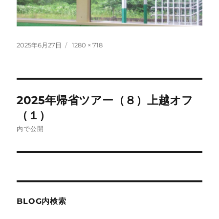
投
フ
2025年6月27日
1280 × 718
稿
ル
日:
サ
イ
ズ
投
2025年帰省ツアー（８）上越オフ
稿
（１）
ナ
内で公開
ビ
ゲ
ー
BLOG内検索
シ