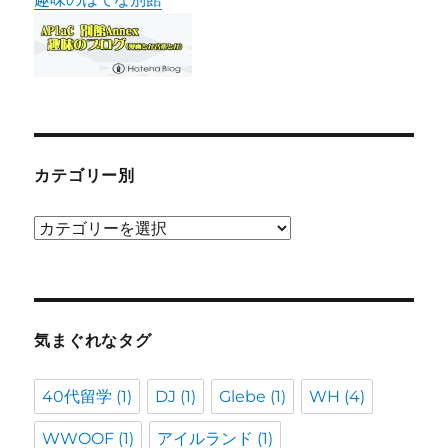
カテゴリー別
カ
テ
ゴ
リ
ー
気まぐれなタグ
別
40代留学
(1)
DJ
(1)
Glebe
(1)
WH
(4)
WWOOF
(1)
アイルランド
(1)