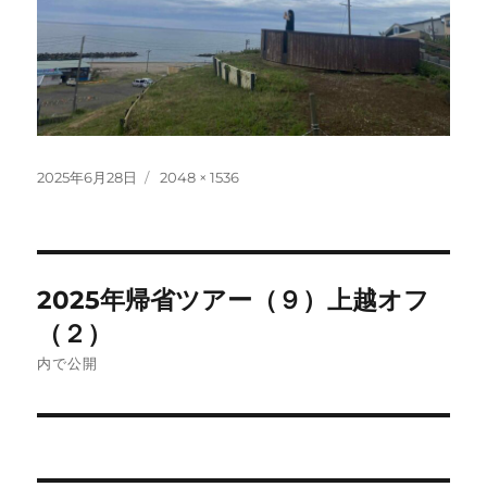
投
フ
2025年6月28日
2048 × 1536
稿
ル
日:
サ
イ
ズ
投
2025年帰省ツアー（９）上越オフ
稿
（２）
ナ
内で公開
ビ
ゲ