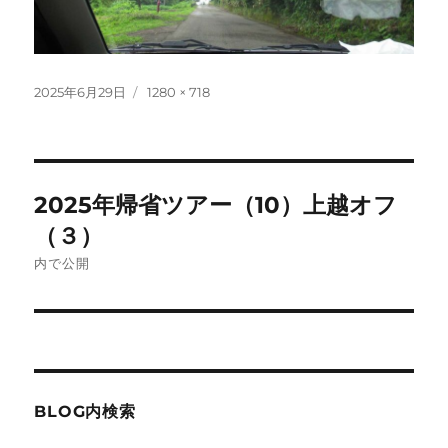
投
フ
2025年6月29日
1280 × 718
稿
ル
日:
サ
イ
ズ
投
2025年帰省ツアー（10）上越オフ
稿
（３）
ナ
内で公開
ビ
ゲ
ー
BLOG内検索
シ