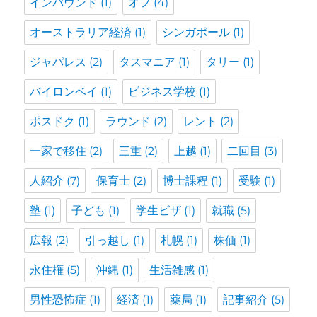
インバウンド
(1)
オフ
(4)
オーストラリア経済
(1)
シンガポール
(1)
ジャパレス
(2)
タスマニア
(1)
タリー
(1)
バイロンベイ
(1)
ビジネス学校
(1)
ポスドク
(1)
ラウンド
(2)
レント
(2)
一家で移住
(2)
三重
(2)
上越
(1)
二回目
(3)
人紹介
(7)
保育士
(2)
博士課程
(1)
受験
(1)
塾
(1)
子ども
(1)
学生ビザ
(1)
就職
(5)
広報
(2)
引っ越し
(1)
札幌
(1)
株価
(1)
永住権
(5)
沖縄
(1)
生活雑感
(1)
男性恐怖症
(1)
経済
(1)
薬局
(1)
記事紹介
(5)