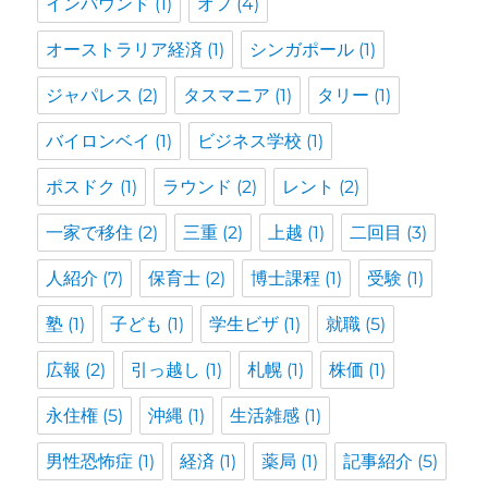
インバウンド
(1)
オフ
(4)
オーストラリア経済
(1)
シンガポール
(1)
ジャパレス
(2)
タスマニア
(1)
タリー
(1)
バイロンベイ
(1)
ビジネス学校
(1)
ポスドク
(1)
ラウンド
(2)
レント
(2)
一家で移住
(2)
三重
(2)
上越
(1)
二回目
(3)
人紹介
(7)
保育士
(2)
博士課程
(1)
受験
(1)
塾
(1)
子ども
(1)
学生ビザ
(1)
就職
(5)
広報
(2)
引っ越し
(1)
札幌
(1)
株価
(1)
永住権
(5)
沖縄
(1)
生活雑感
(1)
男性恐怖症
(1)
経済
(1)
薬局
(1)
記事紹介
(5)