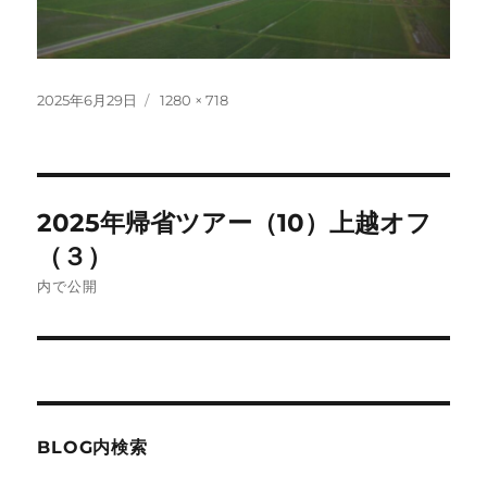
投
フ
2025年6月29日
1280 × 718
稿
ル
日:
サ
イ
ズ
投
2025年帰省ツアー（10）上越オフ
稿
（３）
ナ
内で公開
ビ
ゲ
ー
BLOG内検索
シ