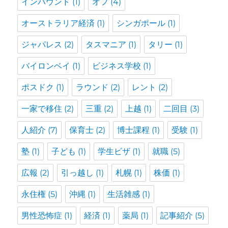
インバウンド
(1)
オフ
(4)
オーストラリア経済
(1)
シンガポール
(1)
ジャパレス
(2)
タスマニア
(1)
タリー
(1)
バイロンベイ
(1)
ビジネス学校
(1)
ポスドク
(1)
ラウンド
(2)
レント
(2)
一家で移住
(2)
三重
(2)
上越
(1)
二回目
(3)
人紹介
(7)
保育士
(2)
博士課程
(1)
受験
(1)
塾
(1)
子ども
(1)
学生ビザ
(1)
就職
(5)
広報
(2)
引っ越し
(1)
札幌
(1)
株価
(1)
永住権
(5)
沖縄
(1)
生活雑感
(1)
男性恐怖症
(1)
経済
(1)
薬局
(1)
記事紹介
(5)