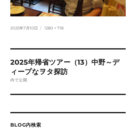
投
フ
2025年7月10日
1280 × 718
稿
ル
日:
サ
イ
ズ
投
2025年帰省ツアー（13）中野～デ
稿
ィープなヲタ探訪
ナ
内で公開
ビ
ゲ
ー
BLOG内検索
シ