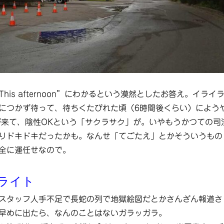
his afternoon”にわかるという漠然としたお答え。イライ
につかず待って、待ちくたびれた頃（6時間後くらい）によう
が来て、陰性OKという「サクラサク」が。いやもうかつての司
りドキドキだったかも。なんせ「てごたえ」とかそういうもの
全に運任せなので。
ライト
スタッフ人手不足で長蛇の列で地獄絵図だとかさんざん報道さ
早めに出たら、なんのことはないガラッガラ。