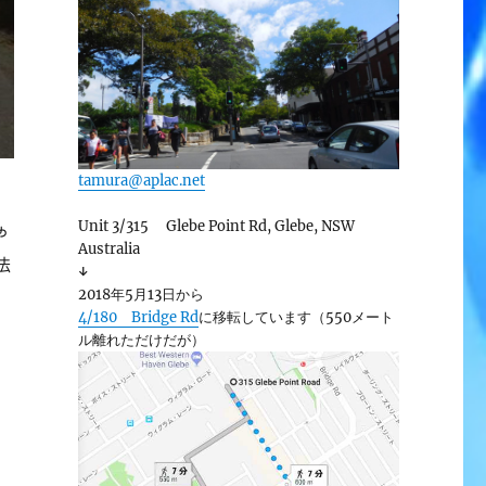
tamura@aplac.net
ラ
Unit 3/315 Glebe Point Rd, Glebe, NSW
や
Australia
法
↓
2018年5月13日から
4/180 Bridge Rd
に移転しています（550メート
ル離れただけだが）