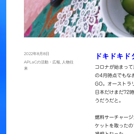
投
2022年8月8日
ドキドキド
稿
カ
APLaCの活動・広報
,
人物往
日:
コロナが始まって
テ
来
ゴ
の4月時点でもな
リ
GO。オーストラ
ー
日本だけまだ72
うだうだと。
燃料サーチャージ
ケットを取ったの