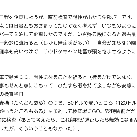
日程を企画しようが、直前検査で陽性が出たら全部パーです。
点では日豪ともおさまってたので深く考えず、いつものように
バーで２泊して企画したのですが、いざ帰る段になると過去最
一般的に流行ると（しかも無症状が多い）、自分が知らない間
確率も高いわけで、このドタキャン地雷が頭を悩ませるように
車で動きつつ、陰性になることを祈ると（祈るだけではなく、
事もせんと家にこもって、ひたすら暇を持て余しながら安静に
の検査当日。
査場（たくさんある）のうち、80ドルで安いところ（120ドル
かいうところもある）を予約して検査場にGO。72時間前だか
分前に検査（あとで考えたら、これ離陸が遅延したら無効になる
ったが、そういうこともなかった）。