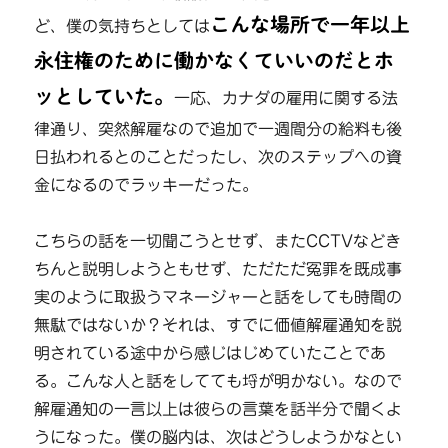
こんな場所で一年以上
ど、僕の気持ちとしては
永住権のために働かなくていいのだとホ
ッとしていた。
一応、カナダの雇用に関する法
律通り、突然解雇なので追加で一週間分の給料も後
日払われるとのことだったし、次のステップへの資
金になるのでラッキーだった。
こちらの話を一切聞こうとせず、またCCTVなどき
ちんと説明しようともせず、ただただ冤罪を既成事
実のように取扱うマネージャーと話をしても時間の
無駄ではないか？それは、すでに価値解雇通知を説
明されている途中から感じはじめていたことであ
る。こんな人と話をしてても埒が明かない。なので
解雇通知の一言以上は彼らの言葉を話半分で聞くよ
うになった。僕の脳内は、次はどうしようかなとい