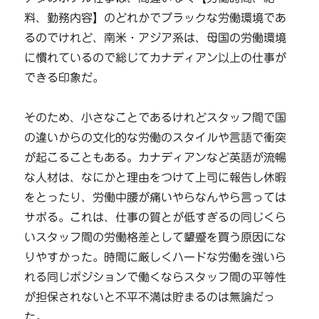
料、勤務内容】のどれかでブラックな労働環境であ
るのでけれど、南米・アジア系は、母国の労働環境
に慣れているので総じてカナディアン以上の仕事が
できる印象だ。
そのため、小さなことであるけれどスタッフ間で国
の違いからの文化的な労働のスタイルや言語で衝突
が起こることもある。カナディアンなど英語が流暢
な人材は、なにかと理由をつけて上司に報告し休暇
をとったり、労働中腰が痛いやらなんやら言っては
サボる。これは、仕事の質とが低すぎるの同じくら
いスタッフ間の労働格差として顰蹙を買う原因にな
りやすかった。時間に厳しくハードな労働を強いら
れる同じポジションで働くならスタッフ間の平等性
が担保されないと不平不満は貯まるのは無論だっ
た。