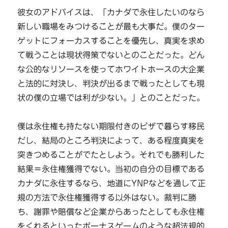
彼女のアドバイスは、「カナダで永住したいのなら
新しい職場をみつけることが最も大事だ。僕のター
ゲットにフォーカスすることを優先し、真実を求め
て戦うことは現状得策でないとのことだった。どん
な公的なリソースを使ってホワイトホースの大企業
と法的に対決し、判決が出るまで戦ったとしても現
状の僕の立場では利が少ない。」とのことだった。
僕は永住権も持たない期限付きのビザで暮らす移民
だし、結局のところ判決によって、ある程度真実を
突きつめることがでたとしよう。それでも勝利した
結果＝永住権獲得でない。当初の自分の目標である
カナダに永住するなら、地道にYNPなどを通して正
規の方法で永住権獲得する以外はない。裁判に勝
ち、謝罪や賠償など企業からあったとしても永住権
をくれるといったボーナスゲームのような超法規的