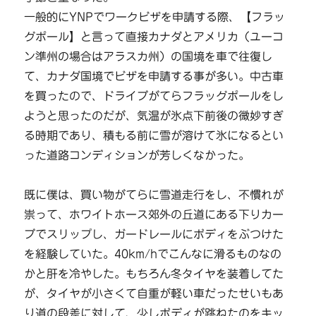
一般的にYNPでワークビザを申請する際、【フラッ
グポール】と言って直接カナダとアメリカ（ユーコ
ン準州の場合はアラスカ州）の国境を車で往復し
て、カナダ国境でビザを申請する事が多い。中古車
を買ったので、ドライブがてらフラッグポールをし
ようと思ったのだが、気温が氷点下前後の微妙すぎ
る時期であり、積もる前に雪が溶けて氷になるとい
った道路コンディションが芳しくなかった。
既に僕は、買い物がてらに雪道走行をし、不慣れが
祟って、ホワイトホース郊外の丘道にある下りカー
ブでスリップし、ガードレールにボディをぶつけた
を経験していた。40km/hでこんなに滑るものなの
かと肝を冷やした。もちろん冬タイヤを装着してた
が、タイヤが小さくて自重が軽い車だったせいもあ
り道の段差に対して、少しボディが跳ねたのをキッ