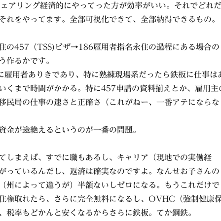
Cのシェアリング経済的にやってった方が効率がいい。それでどれ
それをやってます。全部可視化できて、全部納得できるもの。
の457（TSS)ビザ→186雇用者指名永住の過程にある場合の
う作るかです。
最初に雇用者ありきであり、特に熟練現場系だったら鉄板に仕事は
いくまで時間がかかる。特に457申請の資料揃えとか、雇用主
移民局の仕事の速さと正確さ（これがねー、一番アテにならな
資金が途絶えるというのが一番の問題。
てしまえば、すでに職もあるし、キャリア（現地での実働経
がっているんだし、返済は確実なのですよ。なんせお子さんの
（州によって違うが）半額ないしゼロになる。もうこれだけで
住権取れたら、さらに完全無料になるし、OVHC（強制健康
、税率もどかんと安くなるからさらに鉄板。てか鋼鉄。