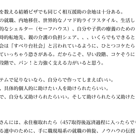
を数える結婚ビザでも同じく相互援助の余地は十分ある。
の就職、内地移住、世界的なノマド的ライフスタイル、生活し
的なシェルター（セーフハウス）、自分や子供の療養のための
時的転地先、親の介護の負担シェア、、、いくらでもできると
会は「すべり台社会」と言われているように、ひとつコケたら
ていっちゃう恐さがある。だからこそ、早い段階、コケそうに
段階で、バン！と力強く支える力がいると思う。
テムで足りないなら、自分らで作ってしまえばいい。
、具体的個人的に助けたい人を助けられたらいい。
で、自分も又助けられたらいい。そして助けられたら又助けた
さんには、永住権取れたら（457取得後返済過程に入ったらで
る連中のために、手に職現場系の就職の斡旋、ノウハウの伝授