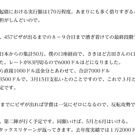
起債における実行額は170万程度。あまりにも多く借りすぎる
担がしんどいので。
、457ビザが出るまでの８－９合目まで漕ぎ着けての最終段階
日本からの集計50万、僕の口座経由で、さきほど吉田さんの
た。レートが83円切るので6000ドルほどになりました。
ら直接1000ドル送金分とあわせて、合計7000ドル
3500ドルで、3月15日支払いとのことですので、これで３月
定です。
日までにビザが出れば学費は一気にゼロになるので、反転攻勢
、第二陣が行く予定です。同額いけば、5月と6月はいける。
はタックスリターンが返ってきます。去年度実績では１万2000