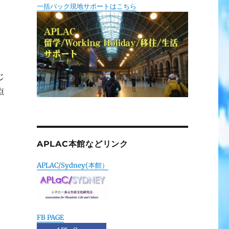
一括パック現地サポートはこちら
じ
点
APLAC本館などリンク
APLAC/Sydney(本館）
FB PAGE