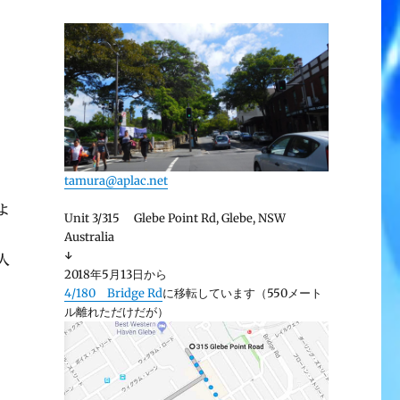
tamura@aplac.net
よ
Unit 3/315 Glebe Point Rd, Glebe, NSW
Australia
↓
人
2018年5月13日から
4/180 Bridge Rd
に移転しています（550メート
ル離れただけだが）