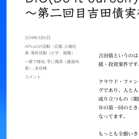
～第二回目吉田債実
投
2018年3月6日
稿
カ
APLaCの活動・広報
,
人物往
日:
テ
来
,
海外活動（ビザ、就職）
吉田債というのは
ゴ
タ
一家で移住
,
手に職系（建築内
援・投資案件です
リ
グ
装）
,
永住権
ー
DIO(Do
コメント
クラウド・ファン
it
ourself)
グであり、人と人
～
成り立つもの（期
自
年の第一回のとき
分
ら
なってます。
で
助
もっとも全額いき
け