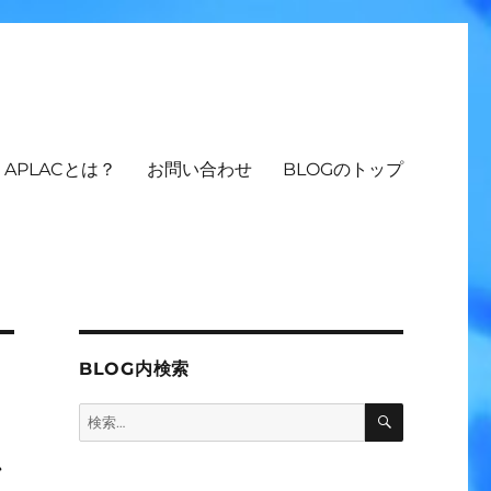
APLACとは？
お問い合わせ
BLOGのトップ
BLOG内検索
検
検
索
索:
ぜ