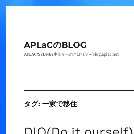
APLaCのBLOG
APLAC/SYDNEY本館からのこぼれ話～blog.aplac.net
タグ:
一家で移住
DIO(Do it our