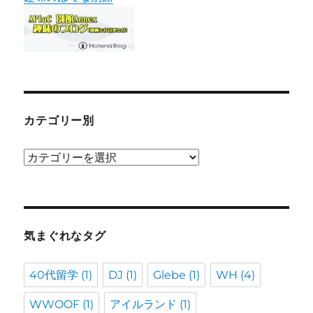
カテゴリー別
カ
テ
ゴ
リ
ー
気まぐれなタグ
別
40代留学
(1)
DJ
(1)
Glebe
(1)
WH
(4)
WWOOF
(1)
アイルランド
(1)