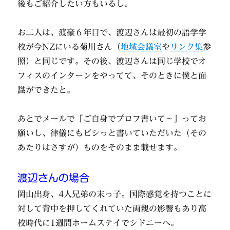
後もご紹介したい方もいるし。
お二人は、渡豪６年目で、渡辺さんは最初の語学学
校が今NZにいる菊川さん（
地域会議室
や
リンク集
参
照）と同じです。その後、渡辺さんは同じ学校でオ
フィスのインターンをやってて、そのときに僕と面
識ができたと。
あとでメールで「ご自身でプロフ書いて～」ってお
願いし、律儀にもビシっと書いていただいた（その
あたりはさすが）ものをそのまま載せます。
渡辺さんの場合
岡山出身、4人兄弟の末っ子。国際感覚を持つことに
対して背中を押してくれていた両親の影響もあり高
校時代に1週間ホームステイでシドニーへ。