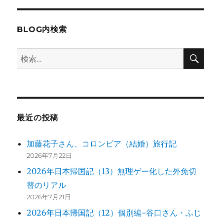
え
ジ
の
子
さ
BLOG内検索
ん
ペ
来
検
検
訪
ー
索
～
索:
「海
ジ
外」
が
「解
送
決」
最近の投稿
に
り
な
加藤花子さん、コロンビア（結婚）旅行記
ら
2026年7月22日
な
く
2026年日本帰国記（13）無理ゲー化した外免切
な
替のリアル
る
2026年7月21日
日
に
2026年日本帰国記（12）個別編-谷口さん・ふじ