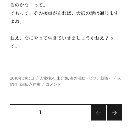
るのかなーって。
でもって、その接点があれば、大抵の話は通じます
よね。
ねえ、なにやって生きていきましょうかねえ？っ
て。
投
カ
タ
2018年3月3日
人物往来
,
未分類
,
海外活動（ビザ、就職）
人
稿
テ
渡
グ
紹介
,
就職
,
永住権
コメント
日:
ゴ
辺
リ
菜
ー
帆
美
投
固定ページ
1
さ
ん
次の
稿
り
ペー