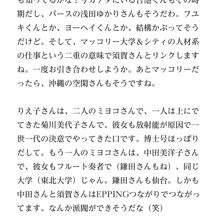
も知ってるかな？今カナダにいる吉池くんもその時
期だし、パースの浅田ゆかりさんもそうだわ。フユ
キくんとか、ヨーヘイくんとか、結構かぶってそう
だけど。そして、マッコリー大学＆シティの人材系
の仕事という二重の意味で須賀さんとリンクします
ね。一度お引き合わせしようか。あとマッコリーだ
ったら、沖縄の空閑さんもそうですね。
りえ子さんは、二人のミヨコさんで、一人は上にで
てきた菊川美代子さんで、彼女も放射能が原因で一
世一代の決意でやってきた口です。博士号ほっぽり
だして。もう一人のミヨコさんは、中田美洋子さん
で、彼女もフルート奏者で（鎌田さんもね）、同じ
大学（東北大学）じゃん。鎌田さんも仙台。しかも
中田さんと須賀さんはEPPINGつながりでつながっ
てます。なんか派閥ができそうだな（笑）