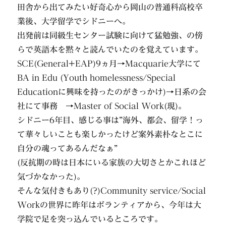
田舎から出てみたい好奇心から岡山の普通科高校卒
業後、大学留学でシドニーへ。
出発前は同級生センター試験に向けて猛勉強、の傍
らで英語本を黙々と読んでいたのを覚えています。
SCE(General+EAP)9ヵ月→Macquarie大学にて
BA in Edu (Youth homelessness/Special
Educationに興味を持ったのがきっかけ)→日系の会
社にて事務 →Master of Social Work(現)。
シドニー6年目、感じる事は”海外、都会、留学！っ
て華々しいことも楽しかったけど案外素朴なとこに
自分の魂ってあるんだなぁ”
(反抗期の時は日本にいる家族の大切さとかこれほど
気づかなかった)。
そんな気付きもあり(?)Community service/Social
Workの世界に昨年はボランティアから、今年は大
学院で足を突っ込んでいるところです。