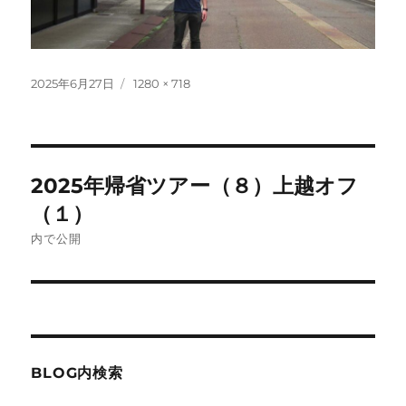
投
フ
2025年6月27日
1280 × 718
稿
ル
日:
サ
イ
ズ
投
2025年帰省ツアー（８）上越オフ
稿
（１）
ナ
内で公開
ビ
ゲ
ー
BLOG内検索
シ