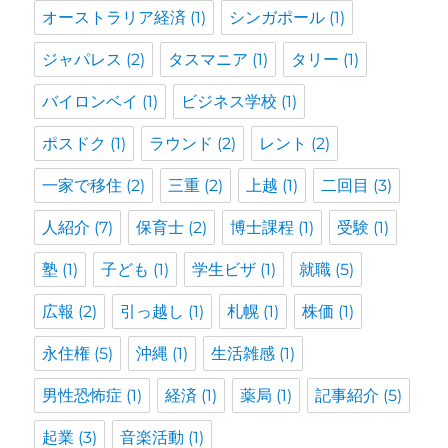
オーストラリア経済
(1)
シンガポール
(1)
ジャパレス
(2)
タスマニア
(1)
タリー
(1)
バイロンベイ
(1)
ビジネス学校
(1)
ポスドク
(1)
ラウンド
(2)
レント
(2)
一家で移住
(2)
三重
(2)
上越
(1)
二回目
(3)
人紹介
(7)
保育士
(2)
博士課程
(1)
受験
(1)
塾
(1)
子ども
(1)
学生ビザ
(1)
就職
(5)
広報
(2)
引っ越し
(1)
札幌
(1)
株価
(1)
永住権
(5)
沖縄
(1)
生活雑感
(1)
男性恐怖症
(1)
経済
(1)
薬局
(1)
記事紹介
(5)
起業
(3)
音楽活動
(1)