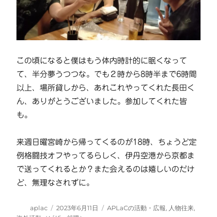
この頃になると僕はもう体内時計的に眠くなって
て、半分夢うつつな。でも２時から8時半まで6時間
以上、場所貸しから、あれこれやってくれた長田く
ん、ありがとうございました。参加してくれた皆
も。
来週日曜宮崎から帰ってくるのが18時、ちょうど定
例格闘技オフやってるらしく、伊丹空港から京都ま
で送ってくれるとか？また会えるのは嬉しいのだけ
ど、無理なされずに。
投
投
カ
aplac
2023年6月11日
APLaCの活動・広報
,
人物往来
,