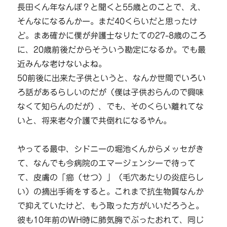
長田くん年なんぼ？と聞くと55歳とのことで、え、
そんなになるんかー。まだ40くらいだと思ったけ
ど。まあ確かに僕が弁護士なりたての27-8歳のころ
に、20歳前後だからそういう勘定になるか。でも最
近みんな老けないよね。
50前後に出来た子供というと、なんか世間でいろい
ろ話があるらしいのだが（僕は子供おらんので興味
なくて知らんのだが）、でも、そのくらい離れてな
いと、将来老々介護で共倒れになるやん。
やってる最中、シドニーの堀池くんからメッセがき
て、なんでも今病院のエマージェンシーで待って
て、皮膚の「
癤（せつ）
」（毛穴あたりの炎症らし
い）の摘出手術をすると。これまで抗生物質なんか
で抑えていたけど、もう取った方がいいだろうと。
彼も10年前のWH時に肺気胸でぶったおれて、同じ