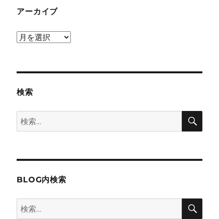
アーカイブ
ア
ー
カ
イ
ブ
検索
検
検
索
索:
BLOG内検索
検
検
索
索: