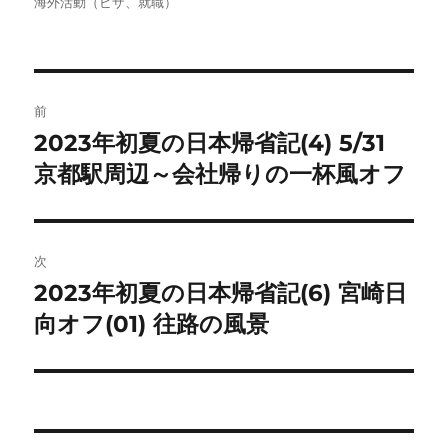
稿
稿
テ
海外活動（ビザ、就職）
者
日:
ゴ
リ
ー
投
前
稿
2023年初夏の日本帰省記(4) 5/31
前
の
京都駅周辺～会社帰りの一杯風オフ
ナ
投
ビ
稿:
ゲ
次
2023年初夏の日本帰省記(6) 宮崎日
次
ー
の
向オフ(01) 往路の風景
シ
投
稿:
ョ
ン