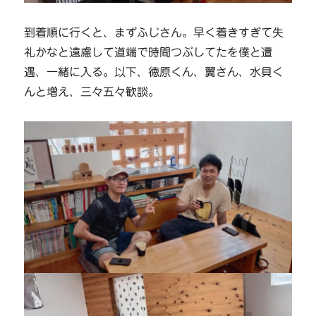
到着順に行くと、まずふじさん。早く着きすぎて失
礼かなと遠慮して道端で時間つぶしてたを僕と遭
遇、一緒に入る。以下、徳原くん、翼さん、水貝く
んと増え、三々五々歓談。