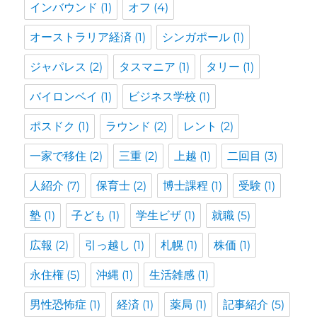
インバウンド
(1)
オフ
(4)
オーストラリア経済
(1)
シンガポール
(1)
ジャパレス
(2)
タスマニア
(1)
タリー
(1)
バイロンベイ
(1)
ビジネス学校
(1)
ポスドク
(1)
ラウンド
(2)
レント
(2)
一家で移住
(2)
三重
(2)
上越
(1)
二回目
(3)
人紹介
(7)
保育士
(2)
博士課程
(1)
受験
(1)
塾
(1)
子ども
(1)
学生ビザ
(1)
就職
(5)
広報
(2)
引っ越し
(1)
札幌
(1)
株価
(1)
永住権
(5)
沖縄
(1)
生活雑感
(1)
男性恐怖症
(1)
経済
(1)
薬局
(1)
記事紹介
(5)