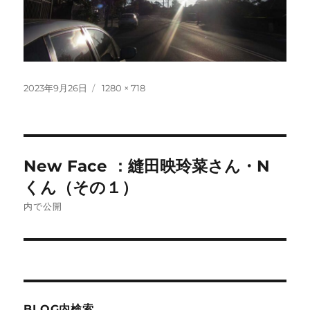
投
フ
2023年9月26日
1280 × 718
稿
ル
日:
サ
イ
ズ
投
New Face ：縫田映玲菜さん・N
稿
くん（その１）
ナ
内で公開
ビ
ゲ
ー
BLOG内検索