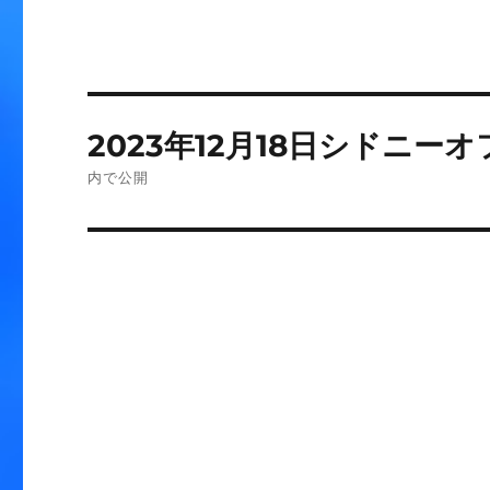
投
2023年12月18日シドニー
稿
内で公開
ナ
ビ
ゲ
ー
シ
ョ
ン