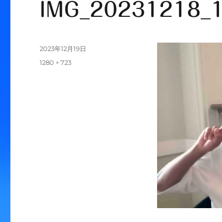
IMG_20231218_
投
2023年12月19日
稿
フ
1280 × 723
日:
ル
サ
イ
ズ