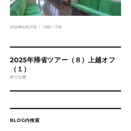
投
フ
2025年6月27日
1280 × 718
稿
ル
日:
サ
イ
ズ
投
2025年帰省ツアー（８）上越オフ
稿
（１）
ナ
内で公開
ビ
ゲ
ー
BLOG内検索
シ