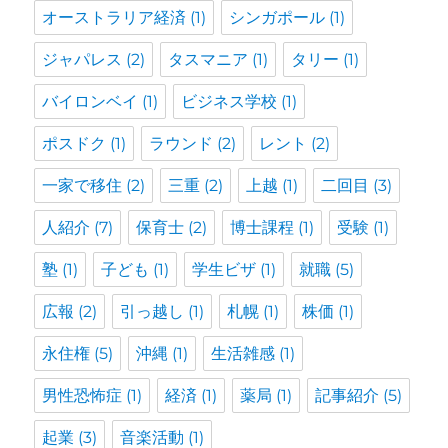
オーストラリア経済
(1)
シンガポール
(1)
ジャパレス
(2)
タスマニア
(1)
タリー
(1)
バイロンベイ
(1)
ビジネス学校
(1)
ポスドク
(1)
ラウンド
(2)
レント
(2)
一家で移住
(2)
三重
(2)
上越
(1)
二回目
(3)
人紹介
(7)
保育士
(2)
博士課程
(1)
受験
(1)
塾
(1)
子ども
(1)
学生ビザ
(1)
就職
(5)
広報
(2)
引っ越し
(1)
札幌
(1)
株価
(1)
永住権
(5)
沖縄
(1)
生活雑感
(1)
男性恐怖症
(1)
経済
(1)
薬局
(1)
記事紹介
(5)
起業
(3)
音楽活動
(1)