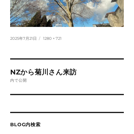
投
フ
2025年7月21日
1280 × 721
稿
ル
日:
サ
イ
ズ
投
NZから菊川さん来訪
稿
内で公開
ナ
ビ
ゲ
BLOG内検索
ー