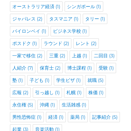
オーストラリア経済
(1)
シンガポール
(1)
ジャパレス
(2)
タスマニア
(1)
タリー
(1)
バイロンベイ
(1)
ビジネス学校
(1)
ポスドク
(1)
ラウンド
(2)
レント
(2)
一家で移住
(2)
三重
(2)
上越
(1)
二回目
(3)
人紹介
(7)
保育士
(2)
博士課程
(1)
受験
(1)
塾
(1)
子ども
(1)
学生ビザ
(1)
就職
(5)
広報
(2)
引っ越し
(1)
札幌
(1)
株価
(1)
永住権
(5)
沖縄
(1)
生活雑感
(1)
男性恐怖症
(1)
経済
(1)
薬局
(1)
記事紹介
(5)
起業
(3)
音楽活動
(1)