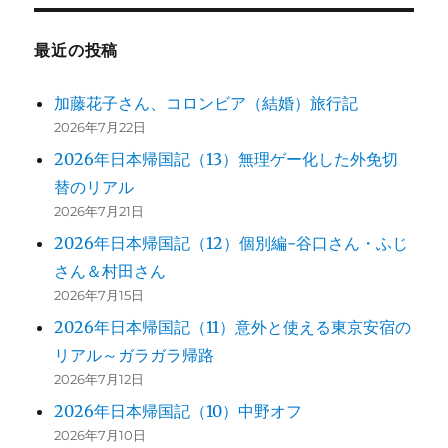
～
タ
最近の投稿
ス
マ
ニ
加藤花子さん、コロンビア（結婚）旅行記
ア
2026年7月22日
で
2026年日本帰国記（13）無理ゲー化した外免切
思
う
替のリアル
こ
2026年7月21日
と
2026年日本帰国記（12）個別編-谷口さん・ふじ
に
さん＆村田さん
2026年7月15日
2026年日本帰国記（11）意外と使える東京安宿の
リアル～ガラガラ帰路
2026年7月12日
2026年日本帰国記（10）中野オフ
2026年7月10日