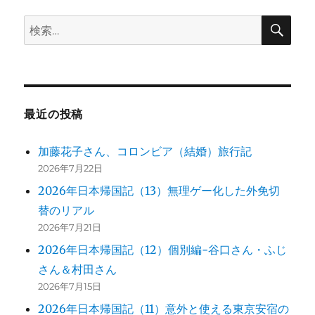
ペ
～
検
検
タ
ー
索
ス
索:
マ
ジ
ニ
ア
で
送
思
最近の投稿
う
り
こ
加藤花子さん、コロンビア（結婚）旅行記
と
2026年7月22日
に
2026年日本帰国記（13）無理ゲー化した外免切
替のリアル
2026年7月21日
2026年日本帰国記（12）個別編-谷口さん・ふじ
さん＆村田さん
2026年7月15日
2026年日本帰国記（11）意外と使える東京安宿の