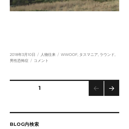
投
カ
タ
2018年3月10日
人物往来
WWOOF
,
タスマニア
,
ラウンド
,
稿
沙
テ
グ
男性恐怖症
コメント
日:
也
ゴ
子
リ
さ
ー
ん
投
固定ページ
1
の
ラ
次の
稿
ウ
ペー
ン
ジ
の
ド
通
BLOG内検索
信