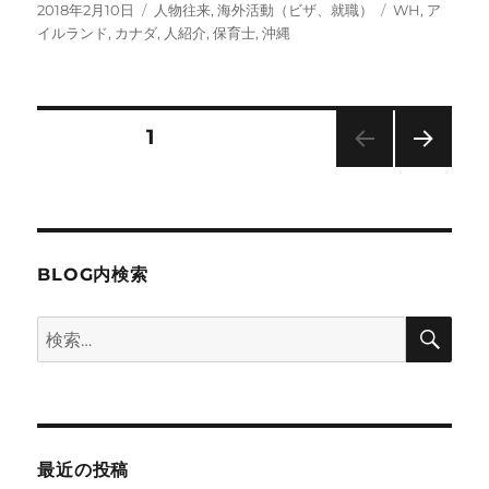
投
カ
タ
2018年2月10日
人物往来
,
海外活動（ビザ、就職）
WH
,
ア
稿
テ
グ
イルランド
,
カナダ
,
人紹介
,
保育士
,
沖縄
日:
ゴ
リ
ー
投
固定ページ
1
次の
稿
ペー
ジ
の
BLOG内検索
ペ
検
検
ー
索
索:
ジ
送
最近の投稿