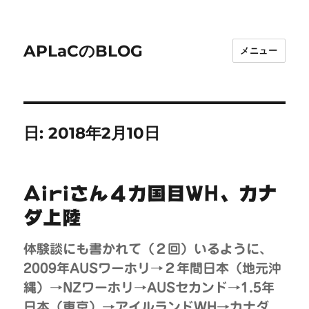
APLaCのBLOG
メニュー
日:
2018年2月10日
Airiさん４カ国目WH、カナ
ダ上陸
体験談にも書かれて（２回）いるように、
2009年AUSワーホリ→２年間日本（地元沖
縄）→NZワーホリ→AUSセカンド→1.5年
日本（東京）→アイルランドWH→カナダ