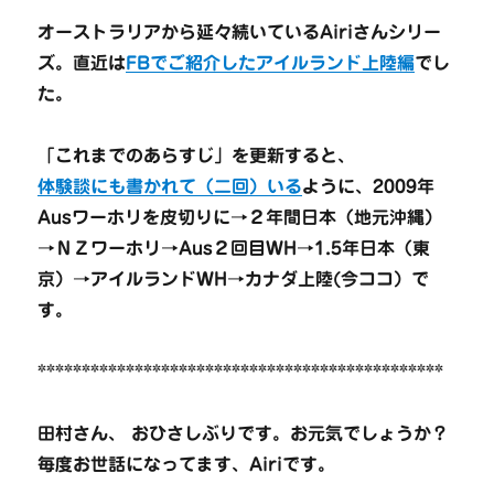
オーストラリアから延々続いているAiriさんシリー
ズ。直近は
FBでご紹介したアイルランド上陸編
でし
た。
「これまでのあらすじ」を更新すると、
体験談にも書かれて（二回）いる
ように、2009年
Ausワーホリを皮切りに→２年間日本（地元沖縄）
→ＮＺワーホリ→Aus２回目WH→1.5年日本（東
京）→アイルランドWH→カナダ上陸(今ココ）で
す。
**********************************************
田村さん、 おひさしぶりです。お元気でしょうか？
毎度お世話になってます、Airiです。