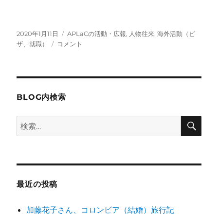
投
カ
2020年1月11日
APLaCの活動・広報
,
人物往来
,
海外活動（ビ
稿
花
テ
ザ、就職）
コメント
日:
房
ゴ
さ
リ
ん
ー
体
験
BLOG内検索
談
ラ
検
検
イ
索
索:
ブ
に
最近の投稿
加藤花子さん、コロンビア（結婚）旅行記