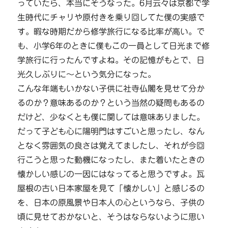
っていたら、本当にそうなった。6月云々は京都で学
生時代にチャリや原付きを乗り回してた僕の実感で
す。暇な時期だから修学旅行になる比率が高い。で
も、小学6年のときに僕もこの一員として日光まで修
学旅行に行ったんですよね。その記憶がもとで、日
光久しぶりに～という気分になった。
こんな年端もいかない子供に社寺仏閣を見せて分か
るのか？意味あるのか？という当然の疑問もあるの
だけど、少なくとも僕に関しては意味ありました。
だって子ども心に陽明門はすごいと思ったし、なん
となく雰囲気の良さは覚えてましたし、それが今回
行こうと思った動機になったし、また着いたときの
懐かしい感じの一因にはなってると思うですよ。瓦
屋根の古い日本家屋を見て「懐かしい」と感じるの
を、日本の原風景や日本人の心というなら、子供の
頃に見せておかないと、そうはならないように思い