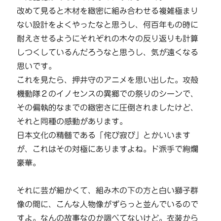
改めて見ると木材を緻密に組み合わせる複雑極まり
ない設計をよくやったなと思うし、何百年もの時に
耐えさせるようにそれぞれの木々の反り返りも計算
しつくしているんだろうなと思うし、気が遠くなる
思いです。
これを見たら、押井守のアニメを思い出した。攻殻
機動隊２のイノセンスの異郷での祭りのシーンで、
その偏執的なまでの緻密さに圧倒されましたけど、
それと同種の感動があります。
日本文化の精髄である「侘び寂び」とかいいます
が、これはその対極にありますよね。ド派手で絢爛
豪華。
それに芸が細かくて、組み木の下の方と白い獅子群
像の間に、こんな人物像がずらっと並んでいるので
すよ。なんの故事なのか調べてないけど。衣装から