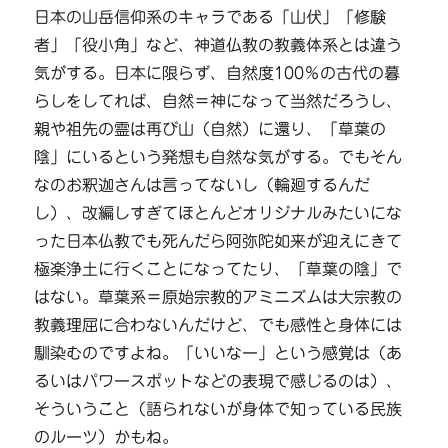
日本の山岳信仰系のキャラである「山伏」「修験
者」「役小角」など、神道仏教の教義体系とは違う
気がする。日本に限らず、自然度100％の古代の暮
らしをしてれば、自然＝神になって当然だろうし、
親や祖先の霊は再び山（自然）に還り、「草葉の
陰」にいるという発想も自然な気がする。でもそん
なのお釈迦さんは言ってないし（輪廻するんだ
し）、改編しすぎてほとんどオリジナルみたいにな
った日本仏教でも死んだら阿弥陀如来が迎えにきて
極楽浄土に行くことになってたり、「草葉の陰」で
はない。草葉系＝原始宗教的アミニズムは大宗教の
教義理屈に合わないんだけど、でも感性と身体には
馴染むのですよね。「いいなー」という感覚は（あ
るいはパワースポットなどの表現で感じるのは）、
そういうこと（語られないが身体で知っている民族
のルーツ）かもね。