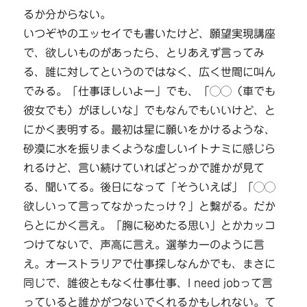
るか分からない。
いつぞやのエッセイでも書いたけど、願望実現講座
で、欲しいものがあったら、とりあえず言ってみ
る、誰に対してというのではなく、広く世間に叫ん
でみる。「仕事ほしいよー」でも、「◯◯（車でも
彼女でも）がほしいな」でもなんでもいいけど、と
にかく表明する。最初は星に願いをかけるような、
砂漠に水を振りまくような虚しいイトナミに感じら
れるけど、言い続けていればどっかで誰かが見て
る、聞いてる。後日になって「そういえば」「◯◯
欲しいって言ってなかったっけ？」と繋がる。だか
らとにかく言え。「胸に秘めたる思い」とかカッコ
つけてないで、声高に言え。選挙カーのように言
え。オーストラリアで仕事探しなんかでも、まさに
同じで、誰彼ともなく仕事仕事、I need jobって言
っていると誰かがつないでくれるかもしれない。て