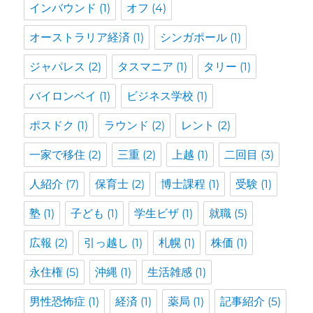
インバウンド
(1)
オフ
(4)
オーストラリア経済
(1)
シンガポール
(1)
ジャパレス
(2)
タスマニア
(1)
タリー
(1)
バイロンベイ
(1)
ビジネス学校
(1)
ポスドク
(1)
ラウンド
(2)
レント
(2)
一家で移住
(2)
三重
(2)
上越
(1)
二回目
(3)
人紹介
(7)
保育士
(2)
博士課程
(1)
受験
(1)
塾
(1)
子ども
(1)
学生ビザ
(1)
就職
(5)
広報
(2)
引っ越し
(1)
札幌
(1)
株価
(1)
永住権
(5)
沖縄
(1)
生活雑感
(1)
男性恐怖症
(1)
経済
(1)
薬局
(1)
記事紹介
(5)