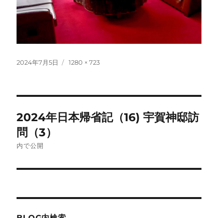
投
フ
2024年7月5日
1280 × 723
稿
ル
日:
サ
イ
ズ
投
2024年日本帰省記（16) 宇賀神邸訪
稿
問（3）
ナ
内で公開
ビ
ゲ
ー
BLOG内検索