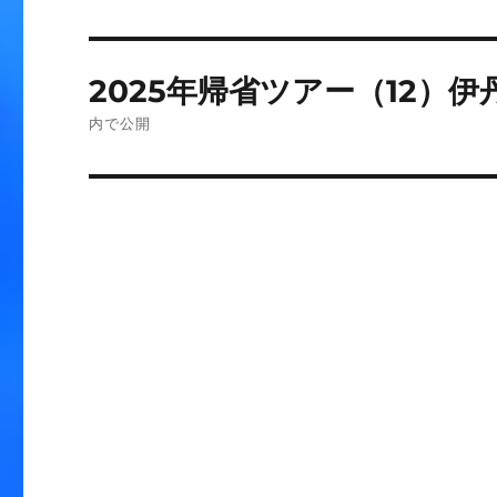
投
2025年帰省ツアー（12）
稿
内で公開
ナ
ビ
ゲ
ー
シ
ョ
ン