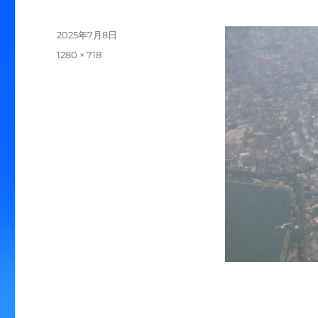
投
2025年7月8日
稿
フ
1280 × 718
日:
ル
サ
イ
ズ