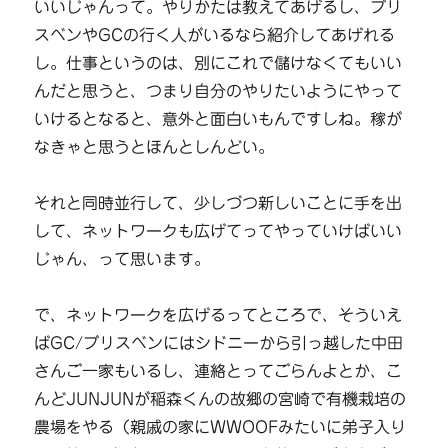
いいじゃんって。やりかたは教えてあげるし、ブリ
スベンやGCの行く人がいるなら紹介してあげれる
し。仕事というのは、別にこれで儲けなくてもいい
んだと思うと、つまり自分のやりたいようにやって
いけるとなると、意外と面白いもんですしね。稼が
なきゃと思うとほんとしんどい。
それと同時並行して、少しづつ新しいことに手を出
して、ネットワークも広げてってやっていけばいい
じゃん、って思います。
で、ネットワークを広げるってところで、そういえ
ばGC/ブリスベンにはシドニーから引っ越した中田
さんご一家もいるし、連絡とってごらんよとか、こ
んどJUNJUNが稲森くんの故郷の宮崎で有機栽培の
農場をやる（親戚の家にWWOOFみたいに弟子入り