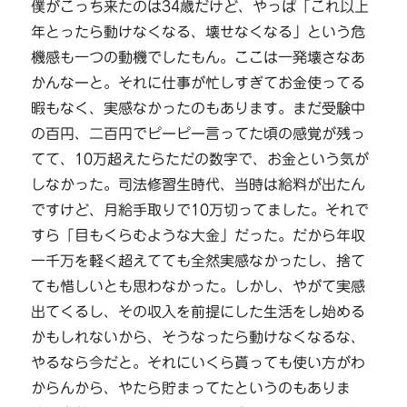
僕がこっち来たのは34歳だけど、やっぱ「これ以上
年とったら動けなくなる、壊せなくなる」という危
機感も一つの動機でしたもん。ここは一発壊さなあ
かんなーと。それに仕事が忙しすぎてお金使ってる
暇もなく、実感なかったのもあります。まだ受験中
の百円、二百円でピーピー言ってた頃の感覚が残っ
てて、10万超えたらただの数字で、お金という気が
しなかった。司法修習生時代、当時は給料が出たん
ですけど、月給手取りで10万切ってました。それで
すら「目もくらむような大金」だった。だから年収
一千万を軽く超えてても全然実感なかったし、捨て
ても惜しいとも思わなかった。しかし、やがて実感
出てくるし、その収入を前提にした生活をし始める
かもしれないから、そうなったら動けなくなるな、
やるなら今だと。それにいくら貰っても使い方がわ
からんから、やたら貯まってたというのもありま