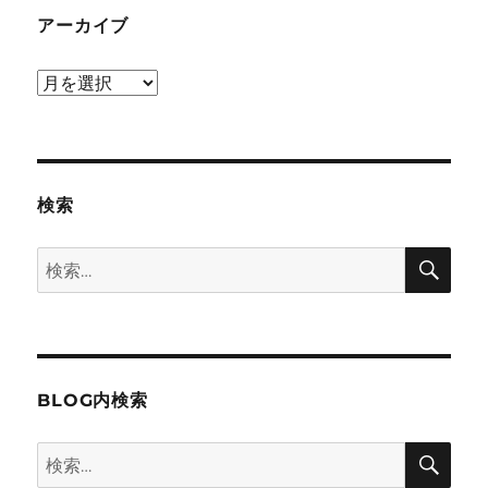
ン
アーカイブ
ア
ー
カ
イ
ブ
検索
検
検
索
索:
BLOG内検索
検
検
索
索: