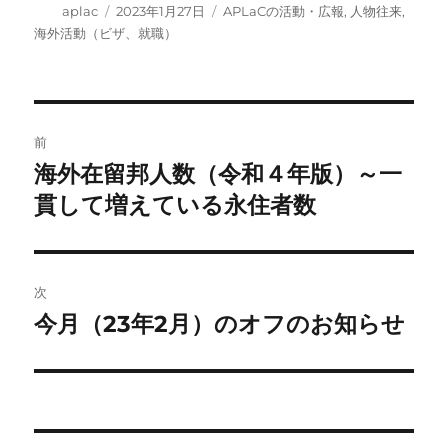
投
投
カ
aplac
2023年1月27日
APLaCの活動・広報
,
人物往来
,
稿
稿
テ
海外活動（ビザ、就職）
者
日:
ゴ
リ
ー
投
前
稿
海外在留邦人数（令和４年版）～一
前
の
貫して増えている永住者数
ナ
投
ビ
稿:
ゲ
次
今月（23年2月）のオフのお知らせ
次
ー
の
シ
投
稿:
ョ