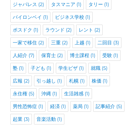
ジャパレス
(2)
タスマニア
(1)
タリー
(1)
バイロンベイ
(1)
ビジネス学校
(1)
ポスドク
(1)
ラウンド
(2)
レント
(2)
一家で移住
(2)
三重
(2)
上越
(1)
二回目
(3)
人紹介
(7)
保育士
(2)
博士課程
(1)
受験
(1)
塾
(1)
子ども
(1)
学生ビザ
(1)
就職
(5)
広報
(2)
引っ越し
(1)
札幌
(1)
株価
(1)
永住権
(5)
沖縄
(1)
生活雑感
(1)
男性恐怖症
(1)
経済
(1)
薬局
(1)
記事紹介
(5)
起業
(3)
音楽活動
(1)