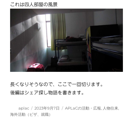
これは四人部屋の風景
長くなりそうなので、ここで一回切ります。
後編はシェア探し物語を書きます。
投
投
カ
aplac
2023年9月7日
APLaCの活動・広報
,
人物往来
,
稿
稿
テ
海外活動（ビザ、就職）
者
日:
ゴ
リ
ー