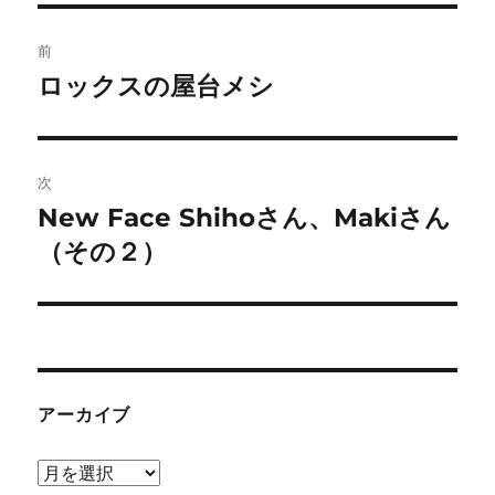
投
前
稿
ロックスの屋台メシ
前
の
ナ
投
ビ
稿:
次
New Face Shihoさん、Makiさん
ゲ
次
の
（その２）
ー
投
シ
稿:
ョ
ン
アーカイブ
ア