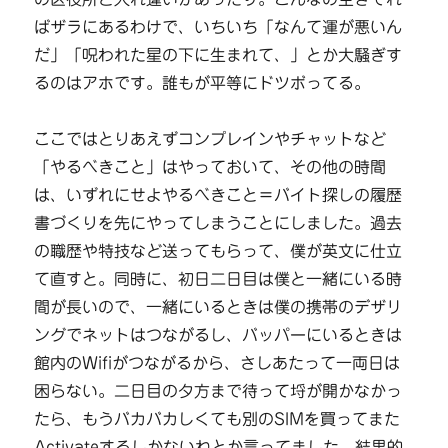
ばザラにあるわけで、いちいち「なんて運が悪いん
だ」「呪われた星の下に生まれて、」とか大騒ぎす
るのはアホです。誰もが平等にドツボってる。
ここではとりあえずコンプレインやチャットなど
「やるべきこと」はやっておいて、その他の時間
は、いずれにせよやるべきこと＝バイト探しの履歴
書づくりを先にやってしまうことにしました。過去
の職歴や特技など送ってもらって、僕が英文に仕立
て直すと。同時に、初日二日目は僕と一緒にいる時
間が長いので、一緒にいるときは僕の携帯のデザリ
ングでネットはつながるし、バッパーにいるときは
館内のWifiがつながるから、さしあたって一両日は
困らない。二日目の夕方まで待って埒が開かなかっ
たら、もうバカバカしくても別のSIMを買ってまた
Activateするしかないねとか言ってました。結果的