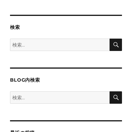
ー
カ
イ
ブ
検索
検
検
索
索:
BLOG内検索
検
検
索
索: