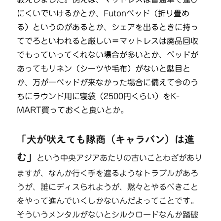
にくいでいけるかとか、Futonベッド（折り畳め
る）というのがあるとか、シェアを出るときに持っ
てでろといわれると厳しい＝マットレスは廃品回収
でもっていってくれない場合が多いとか、ベッドが
あってもリネン（シーツや毛布）がないと駄目と
か、万が一ベッドが来なかった場合に備えて今のう
ちにラウンド用に寝袋（2500円くらい）をK-
MART買っておくと良い
とか。
「犬が吠えても隊商（キャラバン）は進
む」
という中央アジアあたりの古いことわざがあり
ますが、なんか行く手を遮るようなトラブルがあろ
うが、誰にディスられようが、黙々とやるべきこと
をやって進んでいくしかないんだよってことです。
そういうメンタルがないとシルクロードなんか踏破