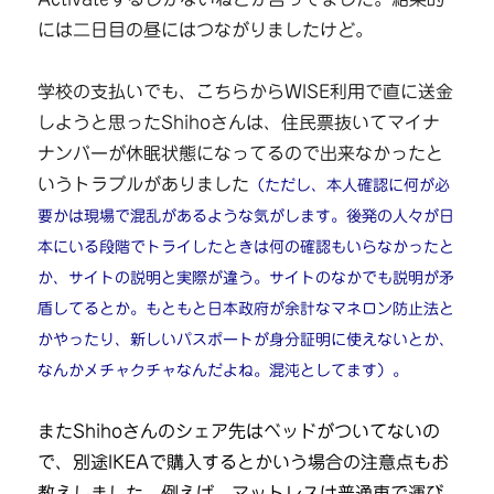
には二日目の昼にはつながりましたけど。
学校の支払いでも、こちらからWISE利用で直に送金
しようと思ったShihoさんは、住民票抜いてマイナ
ナンバーが休眠状態になってるので出来なかったと
いうトラブルがありました
（ただし、本人確認に何が必
要かは現場で混乱があるような気がします。後発の人々が日
本にいる段階でトライしたときは何の確認もいらなかったと
か、サイトの説明と実際が違う。サイトのなかでも説明が矛
盾してるとか。もともと日本政府が余計なマネロン防止法と
かやったり、新しいパスポートが身分証明に使えないとか、
なんかメチャクチャなんだよね。混沌としてます）。
またShihoさんのシェア先はベッドがついてないの
で、別途IKEAで購入するとかいう場合の注意点もお
教えしました。例えば、マットレスは普通車で運び