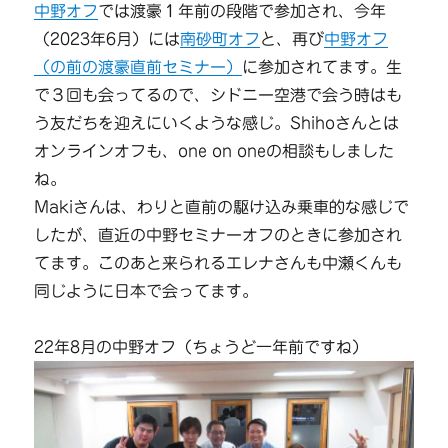
中野オフ
では渡豪１年前の段階で参加され、今年
（2023年6月）には
南砂町オフ
と、再び
中野オフ
（の前の渡豪直前セミナー）
に参加されてます。生
で３回も会ってるので、シドニー空港で会う時はも
う友だちを迎えにいくような感じ。Shihoさんとは
オンラインオフも、one on oneの相談もしました
ね。
Makiさんは、わりと直前の駆け込み乗車的な感じで
したが、直近の中野セミナーオフのときに参加され
てます。このあと来られるエレナさんも中瀬くんも
同じように日本で会ってます。
22年8月の中野オフ（ちょうど一年前ですね）